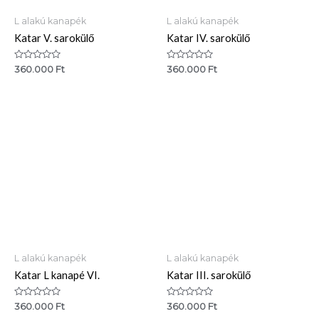
L alakú kanapék
L alakú kanapék
Katar V. sarokülő
Katar IV. sarokülő
Értékelés:
Értékelés:
360.000
Ft
360.000
Ft
0
0
/
/
5
5
L alakú kanapék
L alakú kanapék
Katar L kanapé VI.
Katar III. sarokülő
Értékelés:
Értékelés:
360.000
Ft
360.000
Ft
0
0