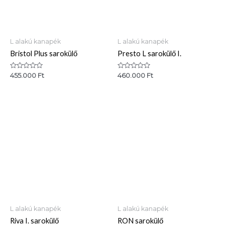
L alakú kanapék
L alakú kanapék
Bristol Plus sarokülő
Presto L sarokülő I.
Értékelés:
Értékelés:
455.000
Ft
460.000
Ft
0
0
/
/
5
5
L alakú kanapék
L alakú kanapék
Riva I. sarokülő
RON sarokülő