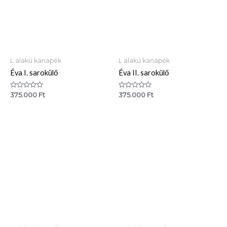
L alakú kanapék
L alakú kanapék
Éva I. sarokülő
Éva II. sarokülő
Értékelés:
Értékelés:
375.000
Ft
375.000
Ft
0
0
/
/
5
5