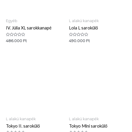
Egyéb
L alakú kanapék
IV. Júlia XL sarokkanapé
Lola L sarokülő
Értékelés:
Értékelés:
486.000
Ft
490.000
Ft
0
0
/
/
5
5
L alakú kanapék
L alakú kanapék
Tokyo II. sarokülő
Tokyo Mini sarokülő