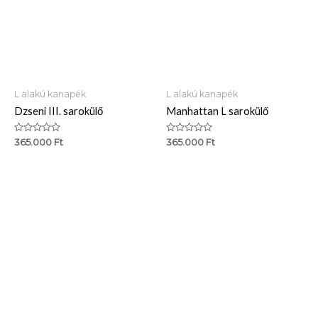
L alakú kanapék
L alakú kanapék
Dzseni III. sarokülő
Manhattan L sarokülő
Értékelés:
Értékelés:
365.000
Ft
365.000
Ft
0
0
/
/
5
5