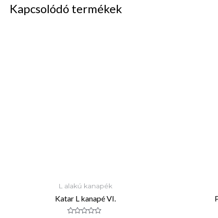
Kapcsolódó termékek
L alakú kanapék
Katar L kanapé VI.
P