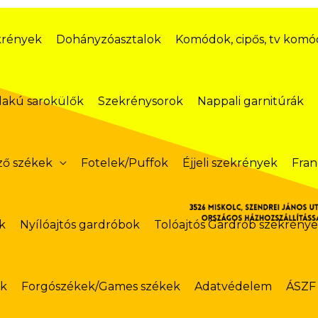
krények
Dohányzóasztalok
Komódok, cipős, tv kom
lakú sarokülők
Szekrénysorok
Nappali garnitúrák
ző székek
Fotelek/Puffok
Éjjeli szekrények
Fran
k
Nyílóajtós gardróbok
Tolóajtós Gardrób szekrény
ok
Forgószékek/Games székek
Adatvédelem
ÁSZF