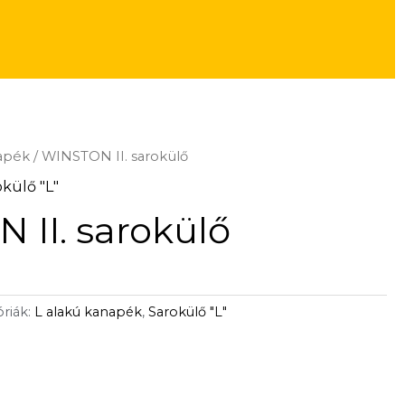
napék
/ WINSTON II. sarokülő
külő "L"
II. sarokülő
riák:
L alakú kanapék
,
Sarokülő "L"