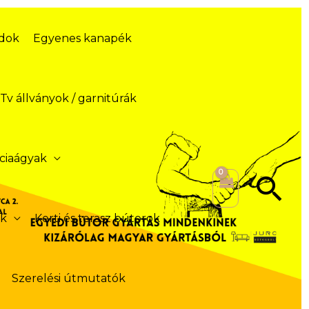
ódok
Egyenes kanapék
Tv állványok / garnitúrák
ciaágyak
Se
ek
Kerti és terasz bútorok
Szerelési útmutatók