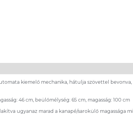
automata kiemelő mechanika, hátulja szövettel bevonva,
magasság: 46 cm, beülőmélység: 65 cm, magasság: 100 cm
lakítva ugyanaz marad a kanapé/sarokülő magassága min