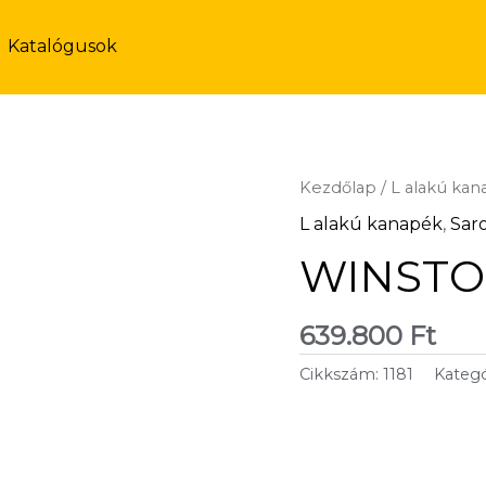
Katalógusok
Kezdőlap
/
L alakú ka
L alakú kanapék
,
Saro
WINSTON 
639.800
Ft
Cikkszám:
1181
Kategó