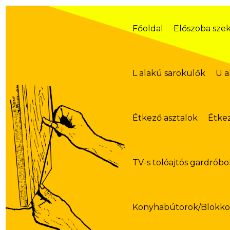
Skip
to
content
Főoldal
Előszoba sze
L alakú sarokülők
U a
Étkező asztalok
Étke
TV-s tolóajtós gardróbo
Konyhabútorok/Blokk