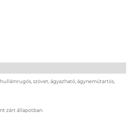
 hullámrugós, szövet, ágyazható, ágyneműtartós,
t zárt állapotban.