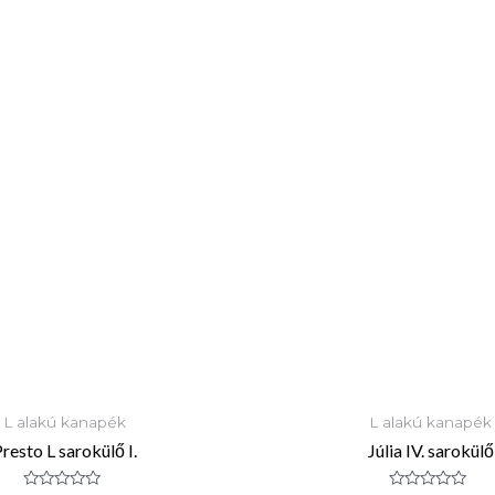
L alakú kanapék
L alakú kanapék
resto L sarokülő I.
Júlia IV. sarokülő