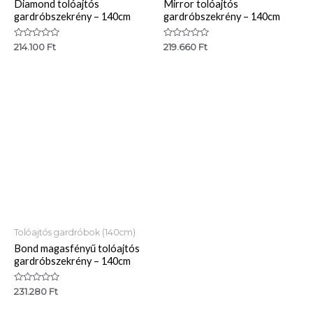
Diamond tolóajtós
Mirror tolóajtós
gardróbszekrény – 140cm
gardróbszekrény – 140cm
Értékelés:
Értékelés:
214.100
Ft
219.660
Ft
0
0
/
/
5
5
Tolóajtós gardróbok (140cm)
Bond magasfényű tolóajtós
gardróbszekrény – 140cm
Értékelés:
231.280
Ft
0
/