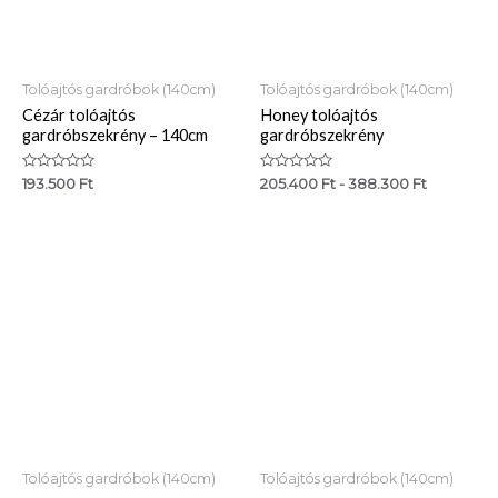
Tolóajtós gardróbok (140cm)
Tolóajtós gardróbok (140cm)
Cézár tolóajtós
Honey tolóajtós
gardróbszekrény – 140cm
gardróbszekrény
Értékelés:
Értékelés:
193.500
Ft
205.400
Ft
-
388.300
Ft
0
0
/
/
5
5
Tolóajtós gardróbok (140cm)
Tolóajtós gardróbok (140cm)