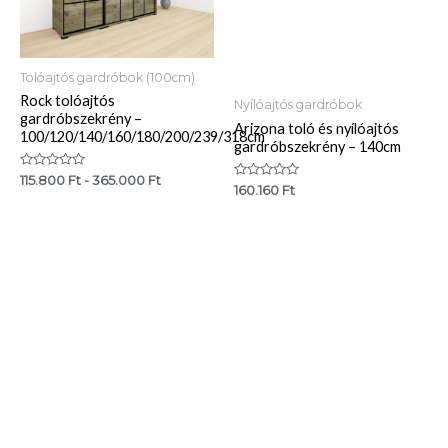
Tolóajtós gardróbok (100cm)
Rock tolóajtós
Nyílóajtós gardróbok
gardróbszekrény –
Arizona toló és nyílóajtós
100/120/140/160/180/200/239/318cm
gardróbszekrény – 140cm
Értékelés:
115.800
Ft
-
365.000
Ft
Értékelés:
160.160
Ft
0
0
/
/
5
5