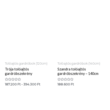
0
0
/
/
5
5
Tolóajtós gardróbok (120cm)
Tolóajtós gardróbok (140cm)
Trója tolóajtós
Szandra tolóajtós
gardróbszekrény
gardróbszekrény – 140cm
Értékelés:
Értékelés:
187.200
Ft
-
394.300
Ft
188.600
Ft
0
0
/
/
5
5