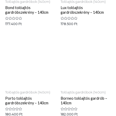
Tolóajtós gardróbok (140cm)
Tolóajtós gardróbok (140cm)
Bond tolóajtós
Lux tolóajtós
gardróbszekrény – 140cm
gardróbszekrény – 140cm
Értékelés:
Értékelés:
177.400
Ft
178.500
Ft
0
0
/
/
5
5
Tolóajtós gardróbok (140cm)
Tolóajtós gardróbok (140cm)
Porto tolóajtós
Borneo tolóajtós gardrób –
gardróbszekrény – 140cm
140cm
Értékelés:
Értékelés:
180.400
Ft
182.000
Ft