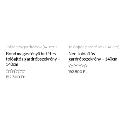
Tolóajtós gardróbok (140cm)
Tolóajtós gardróbok (140cm)
Bond magasfényű betétes
Neo tolóajtós
tolóajtós gardróbszekrény –
gardróbszekrény – 140cm
140cm
Értékelés:
192.500
Ft
0
Értékelés:
192.300
Ft
/
0
5
/
5