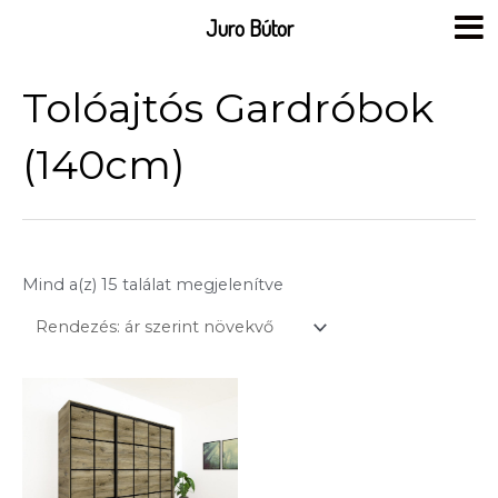
Skip
Juro Bútor
to
content
Sorted
by
Tolóajtós Gardróbok
price:
low
to
high
(140cm)
Mind a(z) 15 találat megjelenítve