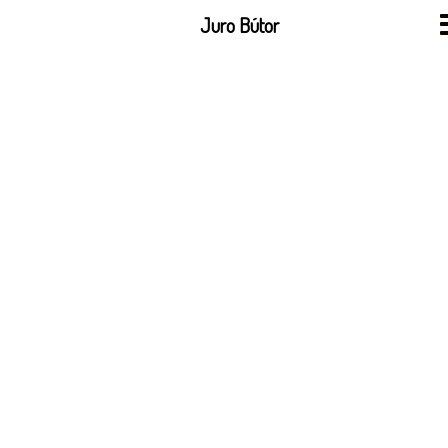
Skip
Juro Bútor
to
content