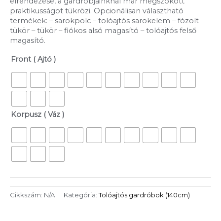
elrendezése, a gardróbjainknál már megszokott
praktikusságot tükrözi. Opcionálisan választható
termékek: – sarokpolc – tolóajtós sarokelem – fózolt
tükör – tükör – fiókos alsó magasító – tolóajtós felső
magasító.
Front ( Ajtó )
Korpusz ( Váz )
Cikkszám:
N/A
Kategória:
Tolóajtós gardróbok (140cm)