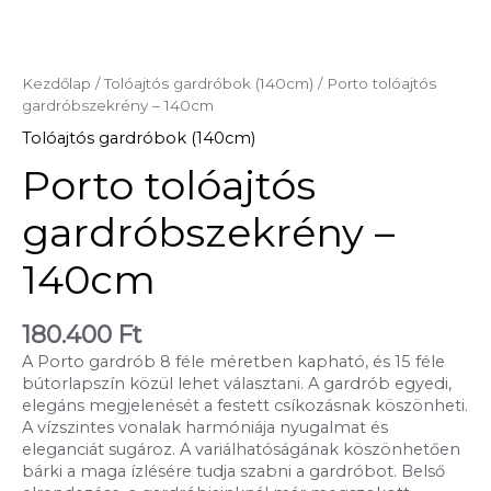
Kezdőlap
/
Tolóajtós gardróbok (140cm)
/ Porto tolóajtós
gardróbszekrény – 140cm
Tolóajtós gardróbok (140cm)
Porto tolóajtós
gardróbszekrény –
140cm
180.400
Ft
A Porto gardrób 8 féle méretben kapható, és 15 féle
bútorlapszín közül lehet választani. A gardrób egyedi,
elegáns megjelenését a festett csíkozásnak köszönheti.
A vízszintes vonalak harmóniája nyugalmat és
eleganciát sugároz. A variálhatóságának köszönhetően
bárki a maga ízlésére tudja szabni a gardróbot. Belső