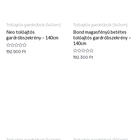
Tolóajtós gardróbok (140cm)
Tolóajtós gardróbok (140cm)
Neo tolóajtós
Bond magasfényű betétes
gardróbszekrény – 140cm
tolóajtós gardróbszekrény –
140cm
Értékelés:
192.500
Ft
0
Értékelés:
192.300
Ft
/
0
5
/
5
Tolóajtós gardróbok (140cm)
Tolóajtós gardróbok (100cm)