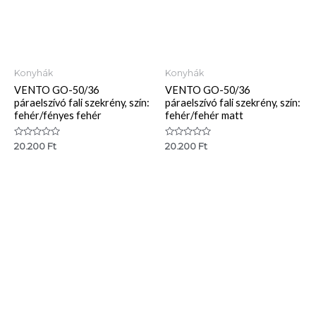
Konyhák
Konyhák
VENTO GO-50/36
VENTO GO-50/36
páraelszívó fali szekrény, szín:
páraelszívó fali szekrény, szín:
fehér/fényes fehér
fehér/fehér matt
Értékelés:
Értékelés:
20.200
Ft
20.200
Ft
0
0
/
/
5
5