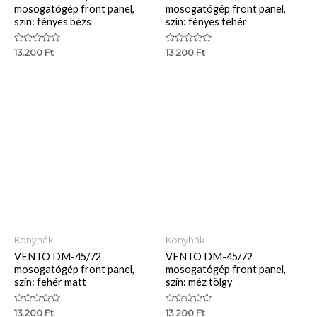
mosogatógép front panel,
mosogatógép front panel,
szín: fényes bézs
szín: fényes fehér
Értékelés:
Értékelés:
13.200
Ft
13.200
Ft
0
0
/
/
5
5
Konyhák
Konyhák
VENTO DM-45/72
VENTO DM-45/72
mosogatógép front panel,
mosogatógép front panel,
szín: fehér matt
szín: méz tölgy
Értékelés:
Értékelés:
13.200
Ft
13.200
Ft