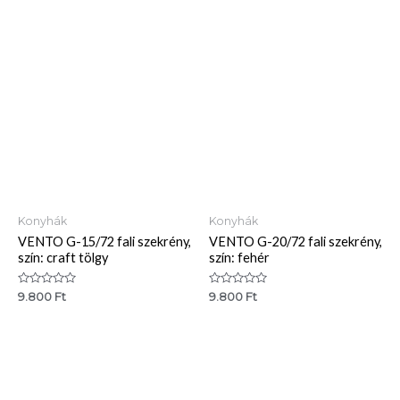
/
/
5
5
Konyhák
Konyhák
VENTO G-15/72 fali szekrény,
VENTO G-20/72 fali szekrény,
szín: craft tölgy
szín: fehér
Értékelés:
Értékelés:
9.800
Ft
9.800
Ft
0
0
/
/
5
5