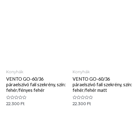
Konyhák
Konyhák
VENTO GO-60/36
VENTO GO-60/36
páraelszívó fali szekrény, szín:
páraelszívó fali szekrény, szín:
fehér/fényes fehér
fehér/fehér matt
Értékelés:
Értékelés:
22.300
Ft
22.300
Ft
0
0
/
/
5
5