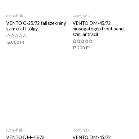
Konyhák
Konyhák
VENTO G-25/72 fali szekrény,
VENTO DM-45/72
szín: craft tölgy
mosogatógép front panel,
szín: antracit
Értékelés:
13.000
Ft
0
Értékelés:
13.200
Ft
/
0
5
/
5
Konyhák
Konyhák
VENTO DM-45/72
VENTO DM-45/72