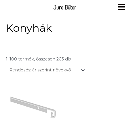
Skip
Juro Bútor
to
content
Sorted
by
Konyhák
price:
low
to
high
1–100 termék, összesen 263 db