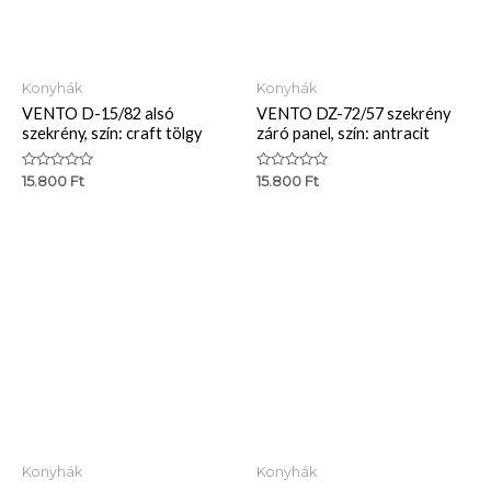
Konyhák
Konyhák
VENTO D-15/82 alsó
VENTO DZ-72/57 szekrény
szekrény, szín: craft tölgy
záró panel, szín: antracit
Értékelés:
Értékelés:
15.800
Ft
15.800
Ft
0
0
/
/
5
5
Konyhák
Konyhák