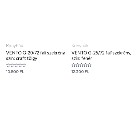
Konyhák
Konyhák
VENTO G-20/72 fali szekrény,
VENTO G-25/72 fali szekrény,
szín: craft tölgy
szín: fehér
Értékelés:
Értékelés:
10.500
Ft
12.300
Ft
0
0
/
/
5
5