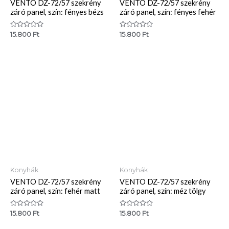
VENTO DZ-72/57 szekrény
VENTO DZ-72/57 szekrény
záró panel, szín: fényes bézs
záró panel, szín: fényes fehér
Értékelés:
Értékelés:
15.800
Ft
15.800
Ft
0
0
/
/
5
5
Konyhák
Konyhák
VENTO DZ-72/57 szekrény
VENTO DZ-72/57 szekrény
záró panel, szín: fehér matt
záró panel, szín: méz tölgy
Értékelés:
Értékelés:
15.800
Ft
15.800
Ft
0
0
/
/