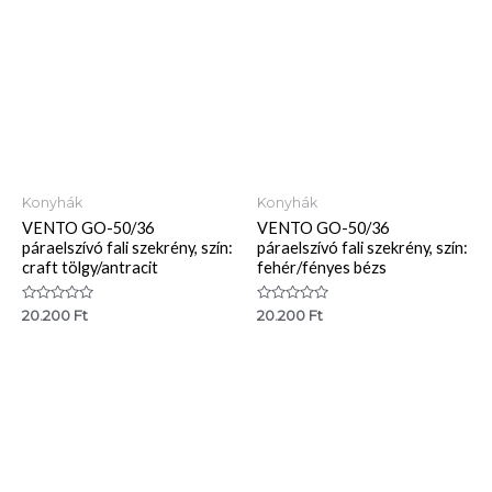
Konyhák
Konyhák
VENTO GO-50/36
VENTO GO-50/36
páraelszívó fali szekrény, szín:
páraelszívó fali szekrény, szín:
craft tölgy/antracit
fehér/fényes bézs
Értékelés:
Értékelés:
20.200
Ft
20.200
Ft
0
0
/
/
5
5