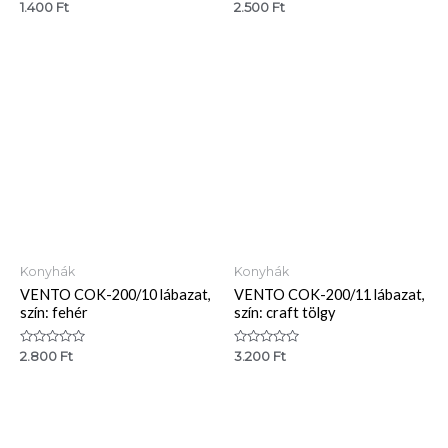
Értékelés:
Értékelés:
1.400
Ft
2.500
Ft
0
0
/
/
5
5
Konyhák
Konyhák
VENTO COK-200/10 lábazat,
VENTO COK-200/11 lábazat,
szín: fehér
szín: craft tölgy
Értékelés:
Értékelés:
2.800
Ft
3.200
Ft
0
0
/
/
5
5