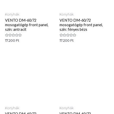
Konyhák
Konyhák
VENTO DM-60/72
VENTO DM-60/72
mosogatógép front panel,
mosogatógép front panel,
szín: antracit
szín: fényes bézs
Értékelés:
Értékelés:
17.200
Ft
17.200
Ft
0
0
/
/
5
5
Konyhák
Konyhák
VENTO DM-60/72
VENTO DM-60/72