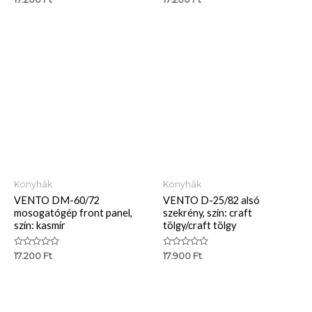
0
0
/
/
5
5
Konyhák
Konyhák
VENTO DM-60/72
VENTO D-25/82 alsó
mosogatógép front panel,
szekrény, szín: craft
szín: kasmír
tölgy/craft tölgy
Értékelés:
Értékelés:
17.200
Ft
17.900
Ft
0
0
/
/
5
5