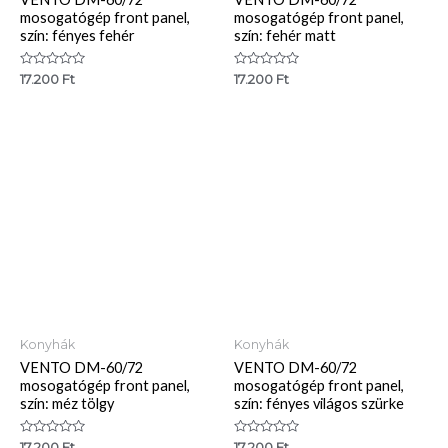
mosogatógép front panel,
mosogatógép front panel,
szín: fényes fehér
szín: fehér matt
Értékelés:
Értékelés:
17.200
Ft
17.200
Ft
0
0
/
/
5
5
Konyhák
Konyhák
VENTO DM-60/72
VENTO DM-60/72
mosogatógép front panel,
mosogatógép front panel,
szín: méz tölgy
szín: fényes világos szürke
Értékelés:
Értékelés:
17.200
Ft
17.200
Ft