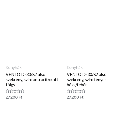
5
Konyhák
Konyhák
VENTO D-30/82 alsó
VENTO D-30/82 alsó
szekrény, szín: antracit/craft
szekrény, szín: fényes
tölgy
bézs/fehér
Értékelés:
Értékelés:
27.200
Ft
27.200
Ft
0
0
/
/
5
5