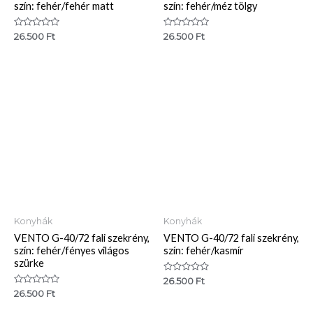
szín: fehér/fehér matt
szín: fehér/méz tölgy
Értékelés:
Értékelés:
26.500
Ft
26.500
Ft
0
0
/
/
5
5
Konyhák
Konyhák
VENTO G-40/72 fali szekrény,
VENTO G-40/72 fali szekrény,
szín: fehér/fényes világos
szín: fehér/kasmír
szürke
Értékelés:
26.500
Ft
0
Értékelés:
26.500
Ft
/
0
5
/