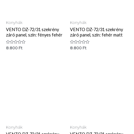
Konyhák
Konyhák
VENTO DZ-72/31 szekrény
VENTO DZ-72/31 szekrény
záró panel, szín: fényes fehér
záró panel, szín: fehér matt
Értékelés:
Értékelés:
8.800
Ft
8.800
Ft
0
0
/
/
5
5
Konyhák
Konyhák