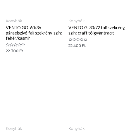
Konyhák
Konyhák
VENTO GO-60/36
VENTO G-30/72 fali szekrény,
páraelszívó fali szekrény, szín:
szín: craft tölgy/antracit
fehér/kasmír
Értékelés:
22.400
Ft
0
Értékelés:
22.300
Ft
/
0
5
/
5
Konyhák
Konyhák