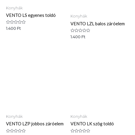
Konyhák
VENTO LS egyenes toldó
Konyhák
VENTO LZL balos záróelem
Értékelés:
1.400
Ft
0
/
Értékelés:
1.400
Ft
5
0
/
5
Konyhák
Konyhák
VENTO LZP jobbos záróelem
VENTO LK szög toldó