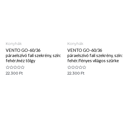
Konyhák
Konyhák
VENTO GO-60/36
VENTO GO-60/36
páraelszívó fali szekrény, szín:
páraelszívó fali szekrény, szín:
fehér/méz tölgy
fehér/fényes világos szürke
Értékelés:
Értékelés:
22.300
Ft
22.300
Ft
0
0
/
/
5
5