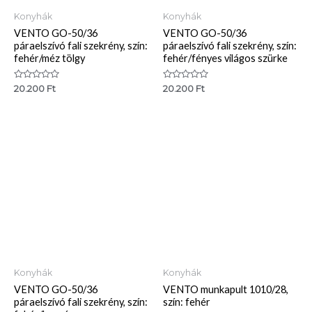
Konyhák
Konyhák
VENTO GO-50/36
VENTO GO-50/36
páraelszívó fali szekrény, szín:
páraelszívó fali szekrény, szín:
fehér/méz tölgy
fehér/fényes világos szürke
Értékelés:
Értékelés:
20.200
Ft
20.200
Ft
0
0
/
/
5
5
Konyhák
Konyhák
VENTO GO-50/36
VENTO munkapult 1010/28,
páraelszívó fali szekrény, szín:
szín: fehér