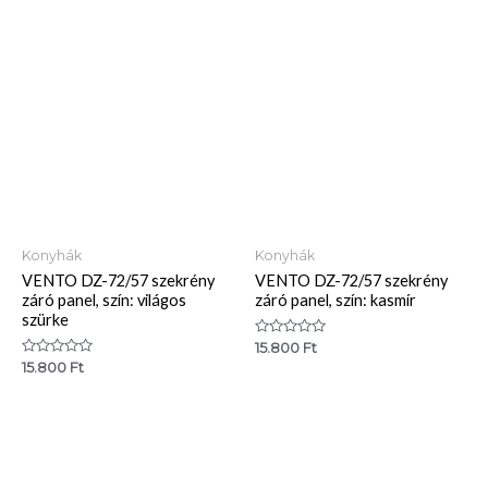
5
5
Konyhák
Konyhák
VENTO DZ-72/57 szekrény
VENTO DZ-72/57 szekrény
záró panel, szín: világos
záró panel, szín: kasmír
szürke
Értékelés:
15.800
Ft
0
Értékelés:
15.800
Ft
/
0
5
/
5