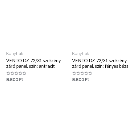
Konyhák
Konyhák
VENTO DZ-72/31 szekrény
VENTO DZ-72/31 szekrény
záró panel, szín: antracit
záró panel, szín: fényes bézs
Értékelés:
Értékelés:
8.800
Ft
8.800
Ft
0
0
/
/
5
5