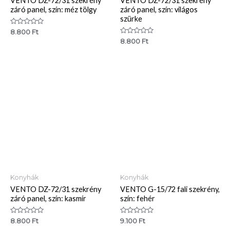
VENTO DZ-72/31 szekrény
VENTO DZ-72/31 szekrény
záró panel, szín: méz tölgy
záró panel, szín: világos
szürke
Értékelés:
8.800
Ft
0
Értékelés:
8.800
Ft
/
0
5
/
5
Konyhák
Konyhák
VENTO DZ-72/31 szekrény
VENTO G-15/72 fali szekrény,
záró panel, szín: kasmír
szín: fehér
Értékelés:
Értékelés:
8.800
Ft
9.100
Ft
0
0