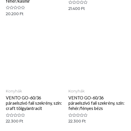
fehér/kasmír
Értékelés:
21.400
Ft
0
Értékelés:
20.200
Ft
/
0
5
/
5
Konyhák
Konyhák
VENTO GO-60/36
VENTO GO-60/36
páraelszívó fali szekrény, szín:
páraelszívó fali szekrény, szín:
craft tölgy/antracit
fehér/fényes bézs
Értékelés:
Értékelés:
22.300
Ft
22.300
Ft
0
0
/
/
5
5