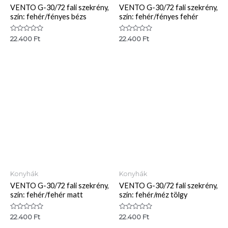
VENTO G-30/72 fali szekrény,
VENTO G-30/72 fali szekrény,
szín: fehér/fényes bézs
szín: fehér/fényes fehér
Értékelés:
Értékelés:
22.400
Ft
22.400
Ft
0
0
/
/
5
5
Konyhák
Konyhák
VENTO G-30/72 fali szekrény,
VENTO G-30/72 fali szekrény,
szín: fehér/fehér matt
szín: fehér/méz tölgy
Értékelés:
Értékelés:
22.400
Ft
22.400
Ft
0
0
/
/