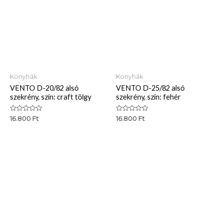
Konyhák
Konyhák
VENTO D-20/82 alsó
VENTO D-25/82 alsó
szekrény, szín: craft tölgy
szekrény, szín: fehér
Értékelés:
Értékelés:
16.800
Ft
16.800
Ft
0
0
/
/
5
5