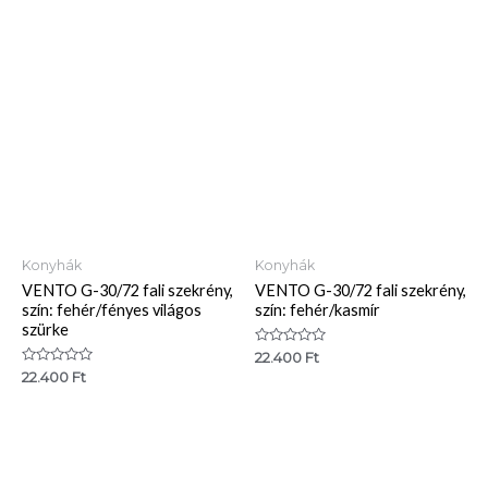
5
5
Konyhák
Konyhák
VENTO G-30/72 fali szekrény,
VENTO G-30/72 fali szekrény,
szín: fehér/fényes világos
szín: fehér/kasmír
szürke
Értékelés:
22.400
Ft
0
Értékelés:
22.400
Ft
/
0
5
/
5