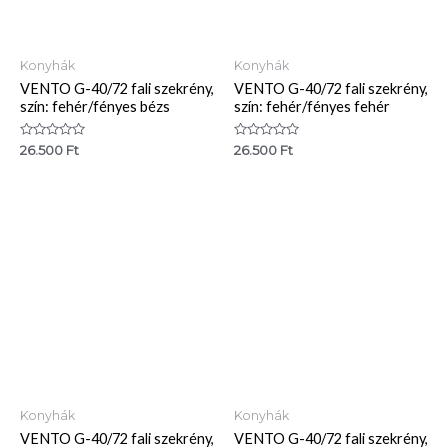
Konyhák
Konyhák
VENTO G-40/72 fali szekrény,
VENTO G-40/72 fali szekrény,
szín: fehér/fényes bézs
szín: fehér/fényes fehér
Értékelés:
Értékelés:
26.500
Ft
26.500
Ft
0
0
/
/
5
5
Konyhák
Konyhák
VENTO G-40/72 fali szekrény,
VENTO G-40/72 fali szekrény,