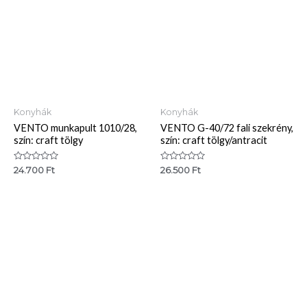
Konyhák
Konyhák
VENTO munkapult 1010/28,
VENTO G-40/72 fali szekrény,
szín: craft tölgy
szín: craft tölgy/antracit
Értékelés:
Értékelés:
24.700
Ft
26.500
Ft
0
0
/
/
5
5