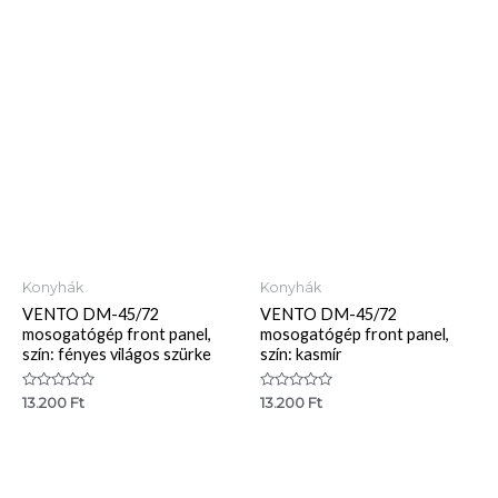
0
0
/
/
5
5
Konyhák
Konyhák
VENTO DM-45/72
VENTO DM-45/72
mosogatógép front panel,
mosogatógép front panel,
szín: fényes világos szürke
szín: kasmír
Értékelés:
Értékelés:
13.200
Ft
13.200
Ft
0
0
/
/
5
5