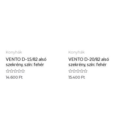
Konyhák
Konyhák
VENTO D-15/82 alsó
VENTO D-20/82 alsó
szekrény, szín: fehér
szekrény, szín: fehér
Értékelés:
Értékelés:
14.600
Ft
15.400
Ft
0
0
/
/
5
5