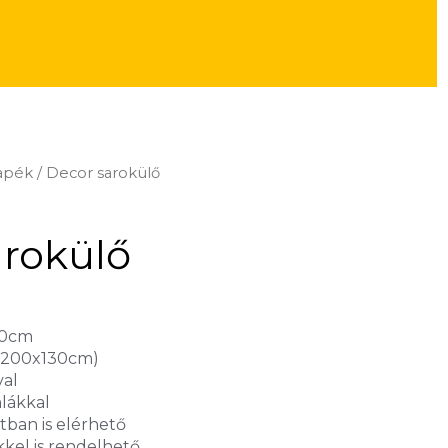
napék
/ Decor sarokülő
arokülő
90cm
 (200x130cm)
al
mlákkal
tban is elérhető
kel is rendelhető