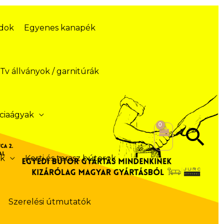
ódok
Egyenes kanapék
Tv állványok / garnitúrák
ciaágyak
Se
ek
Kerti és terasz bútorok
Szerelési útmutatók