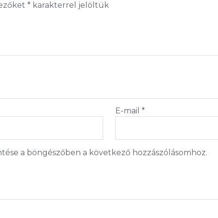
mezőket
*
karakterrel jelöltük
E-mail
*
tése a böngészőben a következő hozzászólásomhoz.