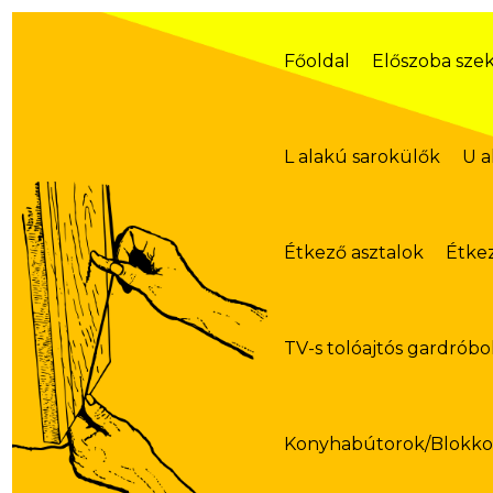
Skip
to
content
Főoldal
Előszoba sze
L alakú sarokülők
U a
Étkező asztalok
Étke
TV-s tolóajtós gardróbo
Konyhabútorok/Blokk