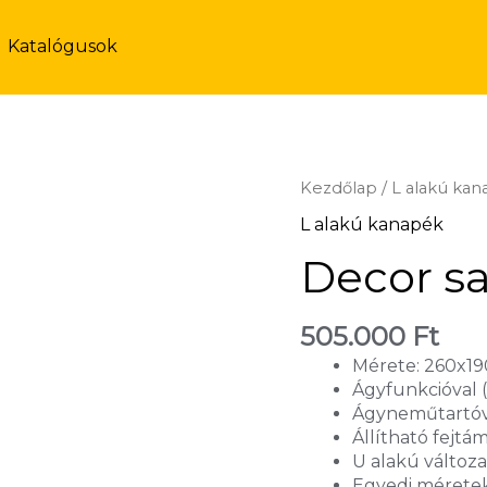
Katalógusok
Kezdőlap
/
L alakú ka
L alakú kanapék
Decor s
505.000
Ft
Mérete: 260x1
Ágyfunkcióval
Ágyneműtartóv
Állítható fejtá
U alakú változa
Egyedi méretek