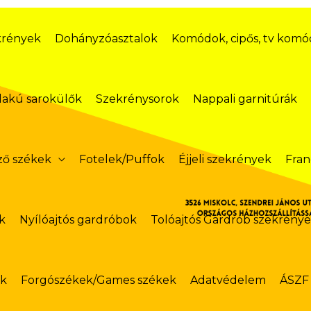
krények
Dohányzóasztalok
Komódok, cipős, tv kom
lakú sarokülők
Szekrénysorok
Nappali garnitúrák
ző székek
Fotelek/Puffok
Éjjeli szekrények
Fran
k
Nyílóajtós gardróbok
Tolóajtós Gardrób szekrény
ok
Forgószékek/Games székek
Adatvédelem
ÁSZF