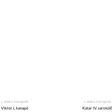
L alakú kanapék
L alakú kanapék
Viktor L kanapé
Katar IV. sarokül