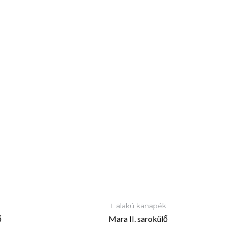
L alakú kanapék
ő
Mara II. sarokülő