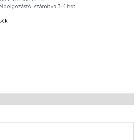
feldolgozástól számítva 3-4 hét
apék