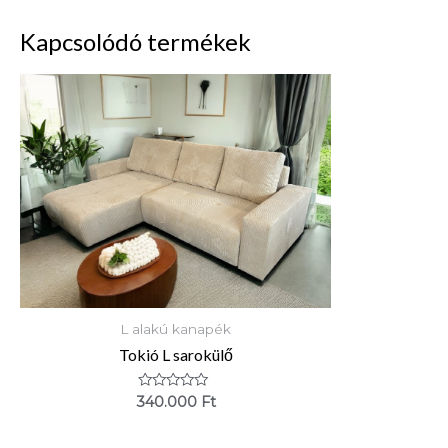
Kapcsolódó termékek
L alakú kanapék
Tokió L sarokülő
Értékelés:
340.000
Ft
0
/
5