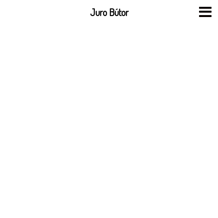
Skip
Juro Bútor
to
content