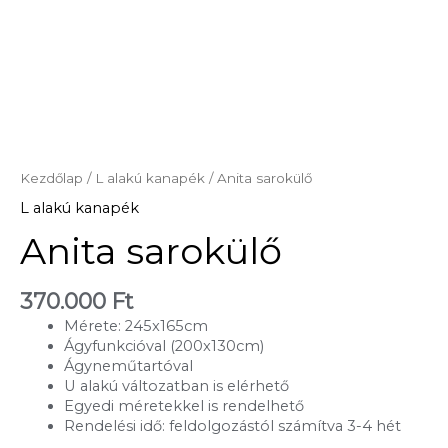
Kezdőlap
/
L alakú kanapék
/ Anita sarokülő
L alakú kanapék
Anita sarokülő
370.000
Ft
Mérete: 245x165cm
Ágyfunkcióval (200x130cm)
Ágyneműtartóval
U alakú változatban is elérhető
Egyedi méretekkel is rendelhető
Rendelési idő: feldolgozástól számítva 3-4 hét