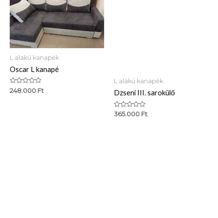
L alakú kanapék
Oscar L kanapé
L alakú kanapék
Értékelés:
248.000
Ft
Dzseni III. sarokülő
0
/
5
Értékelés:
365.000
Ft
0
/
5