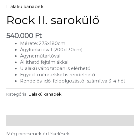
L alakú kanapék
Rock II. sarokülő
540.000
Ft
Mérete: 275x180cm
Ágyfunkcióval (200x130cm)
Ágyneműtartóval
Állítható fejtámlákkal
U alakú változatban is elérhető
Egyedi méretekkel is rendelhető
Rendelési idő: feldolgozástól számítva 3-4 hét
Kategória:
L alakú kanapék
Vélemények (0)
Még nincsenek értékelések.