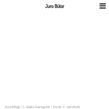
Skip
Juro Bútor
to
content
Kezdőlap
/
L alakú kanapék
/ Rock II. sarokülő