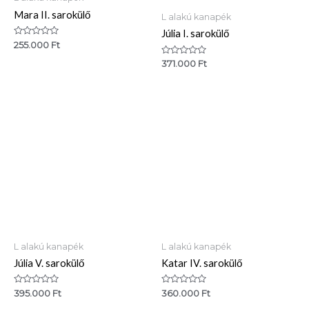
Mara II. sarokülő
L alakú kanapék
Júlia I. sarokülő
Értékelés:
255.000
Ft
0
/
Értékelés:
371.000
Ft
5
0
/
5
L alakú kanapék
L alakú kanapék
Júlia V. sarokülő
Katar IV. sarokülő
Értékelés:
Értékelés:
395.000
Ft
360.000
Ft
0
0
/
/