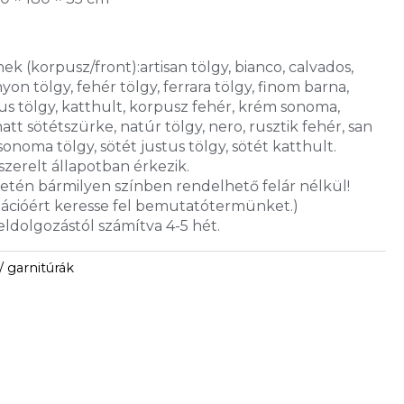
ek (korpusz/front):artisan tölgy, bianco, calvados,
yon tölgy, fehér tölgy, ferrara tölgy, finom barna,
stus tölgy, katthult, korpusz fehér, krém sonoma,
t sötétszürke, natúr tölgy, nero, rusztik fehér, san
sonoma tölgy, sötét justus tölgy, sötét katthult.
zerelt állapotban érkezik.
setén bármilyen színben rendelhető felár nélkül!
ációért keresse fel bemutatótermünket.)
feldolgozástól számítva 4-5 hét.
/ garnitúrák