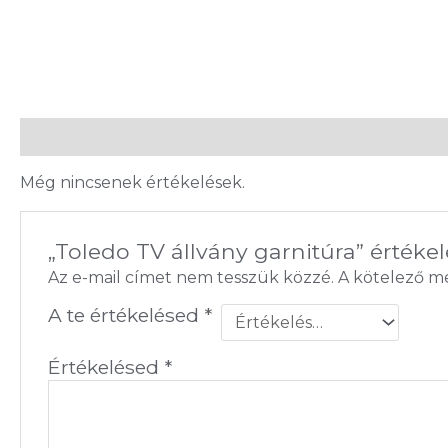
Vélemények (0)
Még nincsenek értékelések.
„Toledo TV állvány garnitúra” értéke
Az e-mail címet nem tesszük közzé.
A kötelező 
A te értékelésed
*
Értékelésed
*