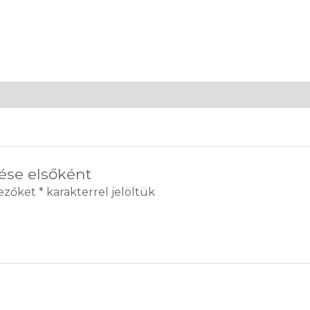
lése elsőként
mezőket
*
karakterrel jelöltük