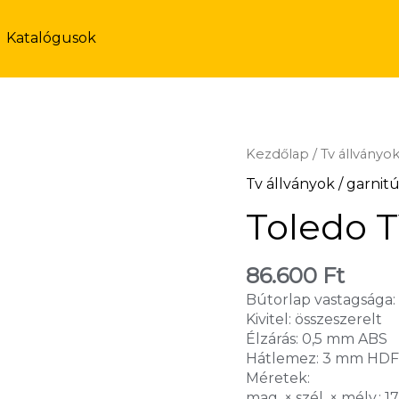
Katalógusok
Kezdőlap
/
Tv állványok
Tv állványok / garnit
Toledo T
86.600
Ft
Bútorlap vastagsága
Kivitel: összeszerelt
Élzárás: 0,5 mm ABS
Hátlemez: 3 mm HD
Méretek:
mag. × szél. × mély.: 