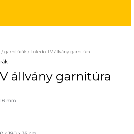
 / garnitúrák
/ Toledo TV állvány garnitúra
úrák
V állvány garnitúra
: 18 mm
F
170 × 180 × 35 cm