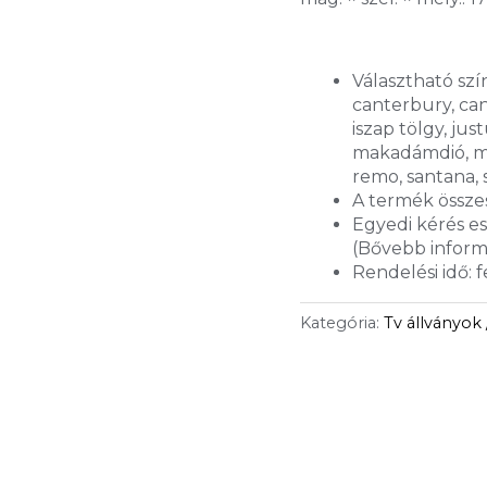
Választható szín
canterbury, can
iszap tölgy, ju
makadámdió, mat
remo, santana, 
A termék összes
Egyedi kérés e
(Bővebb inform
Rendelési idő: 
Kategória:
Tv állványok 