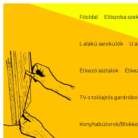
Skip
to
content
Főoldal
Előszoba sze
L alakú sarokülők
U a
Étkező asztalok
Étke
TV-s tolóajtós gardróbo
Konyhabútorok/Blokk