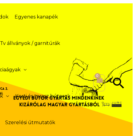
ódok
Egyenes kanapék
Tv állványok / garnitúrák
ciaágyak
Se
ek
Kerti és terasz bútorok
Szerelési útmutatók