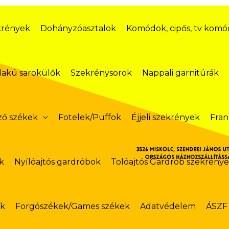
krények
Dohányzóasztalok
Komódok, cipős, tv kom
lakú sarokülők
Szekrénysorok
Nappali garnitúrák
ző székek
Fotelek/Puffok
Éjjeli szekrények
Fran
k
Nyílóajtós gardróbok
Tolóajtós Gardrób szekrény
ok
Forgószékek/Games székek
Adatvédelem
ÁSZF