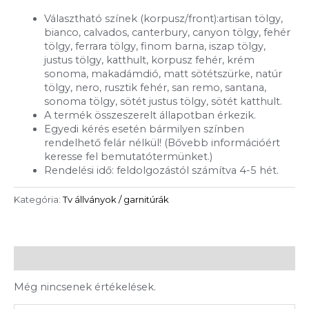
Választható színek (korpusz/front):artisan tölgy,
bianco, calvados, canterbury, canyon tölgy, fehér
tölgy, ferrara tölgy, finom barna, iszap tölgy,
justus tölgy, katthult, korpusz fehér, krém
sonoma, makadámdió, matt sötétszürke, natúr
tölgy, nero, rusztik fehér, san remo, santana,
sonoma tölgy, sötét justus tölgy, sötét katthult.
A termék összeszerelt állapotban érkezik.
Egyedi kérés esetén bármilyen színben
rendelhető felár nélkül! (Bővebb információért
keresse fel bemutatótermünket.)
Rendelési idő: feldolgozástól számítva 4-5 hét.
Kategória:
Tv állványok / garnitúrák
Vélemények (0)
Még nincsenek értékelések.