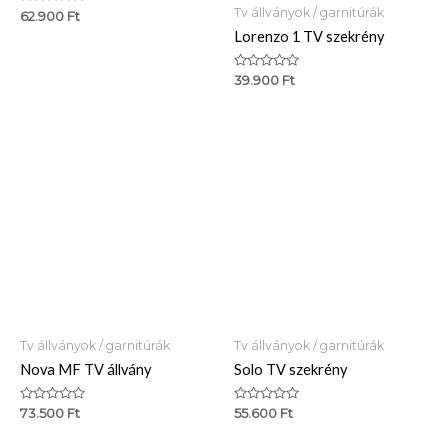
Tv állványok / garnitúrák
Értékelés:
62.900
Ft
0
Lorenzo 1 TV szekrény
/
5
Értékelés:
39.900
Ft
0
/
5
Tv állványok / garnitúrák
Tv állványok / garnitúrák
Nova MF TV állvány
Solo TV szekrény
Értékelés:
Értékelés:
73.500
Ft
55.600
Ft
0
0
/
/
5
5