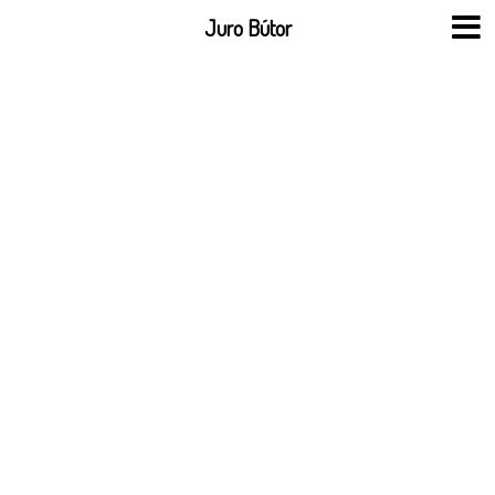
Skip
Juro Bútor
to
content