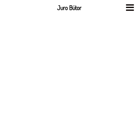
Skip
Juro Bútor
to
content