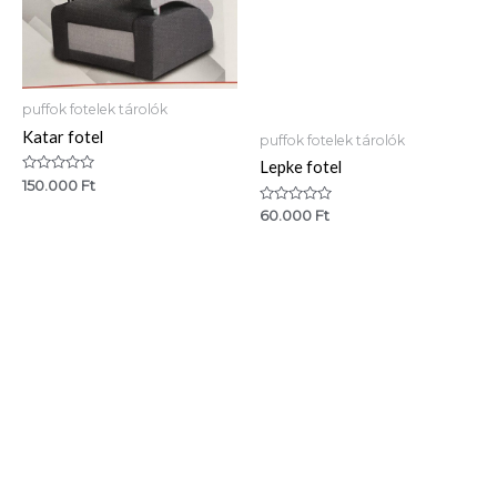
puffok fotelek tárolók
Katar fotel
puffok fotelek tárolók
Lepke fotel
Értékelés:
150.000
Ft
0
/
Értékelés:
60.000
Ft
5
0
/
5