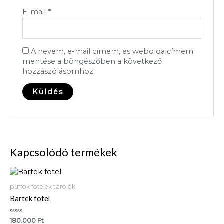
E-mail
*
A nevem, e-mail címem, és weboldalcímem
mentése a böngészőben a következő
hozzászólásomhoz.
Kapcsolódó termékek
puffok fotelek tárolók
Bartek fotel
Értékelés:
180.000
Ft