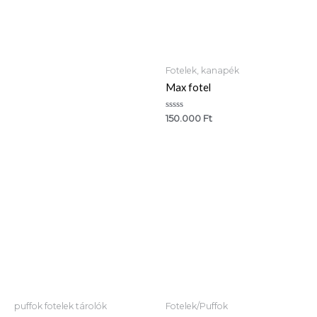
0
/
5
Fotelek, kanapék
Max fotel
Értékelés:
150.000
Ft
0
/
5
puffok fotelek tárolók
Fotelek/Puffok