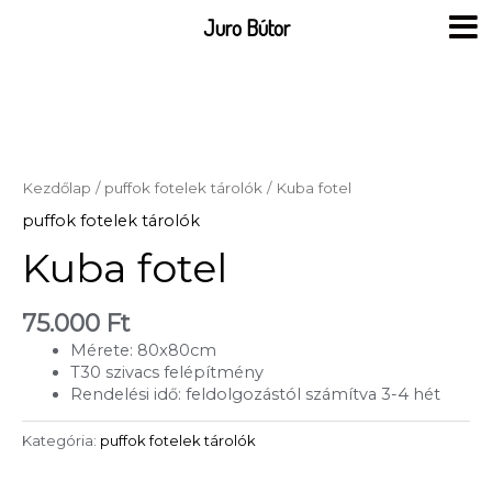
Skip
Juro Bútor
to
content
Kezdőlap
/
puffok fotelek tárolók
/ Kuba fotel
puffok fotelek tárolók
Kuba fotel
75.000
Ft
Mérete: 80x80cm
T30 szivacs felépítmény
Rendelési idő: feldolgozástól számítva 3-4 hét
Kategória:
puffok fotelek tárolók