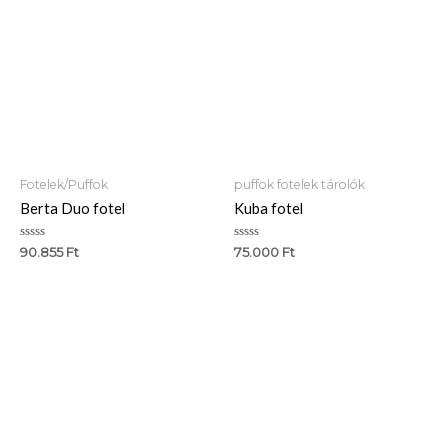
Fotelek/Puffok
puffok fotelek tárolók
Berta Duo fotel
Kuba fotel
Értékelés:
Értékelés:
90.855
Ft
75.000
Ft
0
0
/
/
5
5