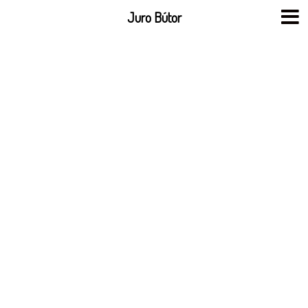
Skip
Juro Bútor
to
content