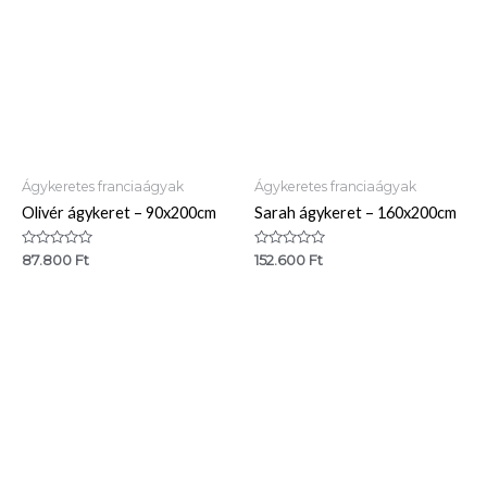
Ágykeretes franciaágyak
Ágykeretes franciaágyak
Olivér ágykeret – 90x200cm
Sarah ágykeret – 160x200cm
Értékelés:
Értékelés:
87.800
Ft
152.600
Ft
0
0
/
/
5
5