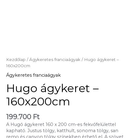
Kezdőlap
/
Ágykeretes franciaágyak
/ Hugo ágykeret –
160x200cm
Ágykeretes franciaágyak
Hugo ágykeret –
160x200cm
199.700
Ft
A Hugó ágykeret 160 x 200 cm-es fekvőfelülettel
kapható. Justus tölgy, katthult, sonoma tölgy, san
remo és canyon tölgy színekben érhető el. A szövet