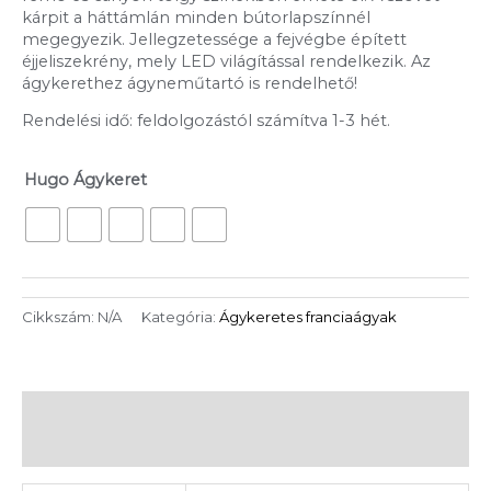
kárpit a háttámlán minden bútorlapszínnél
megegyezik. Jellegzetessége a fejvégbe épített
éjjeliszekrény, mely LED világítással rendelkezik. Az
ágykerethez ágyneműtartó is rendelhető!
Rendelési idő: feldolgozástól számítva 1-3 hét.
Hugo Ágykeret
Cikkszám:
N/A
Kategória:
Ágykeretes franciaágyak
További információk
Vélemények (0)