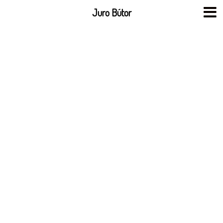
Skip
Juro Bútor
to
content