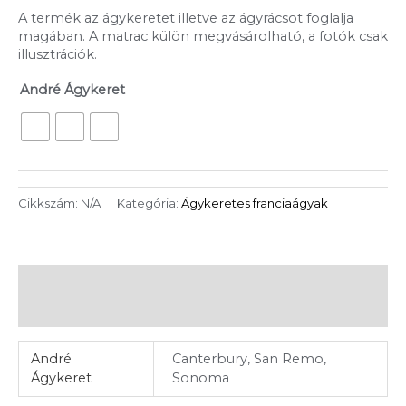
A termék az ágykeretet illetve az ágyrácsot foglalja
magában. A matrac külön megvásárolható, a fotók csak
illusztrációk.
André Ágykeret
Cikkszám:
N/A
Kategória:
Ágykeretes franciaágyak
További információk
Vélemények (0)
André
Canterbury, San Remo,
Ágykeret
Sonoma