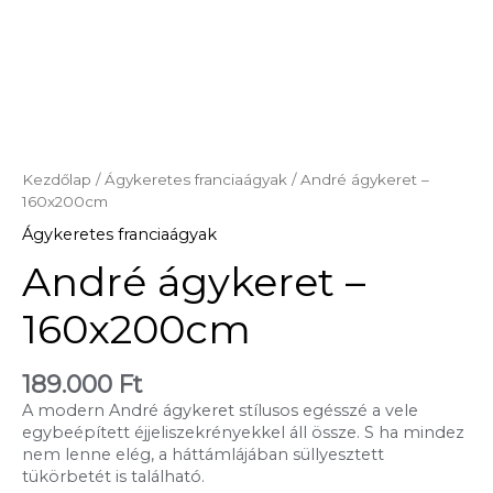
Kezdőlap
/
Ágykeretes franciaágyak
/ André ágykeret –
160x200cm
Ágykeretes franciaágyak
André ágykeret –
160x200cm
189.000
Ft
A modern André ágykeret stílusos egésszé a vele
egybeépített éjjeliszekrényekkel áll össze. S ha mindez
nem lenne elég, a háttámlájában süllyesztett
tükörbetét is található.