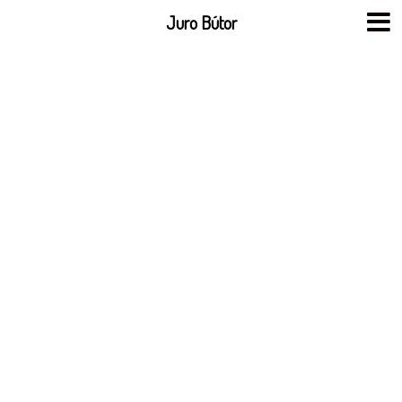
Skip
Juro Bútor
to
content