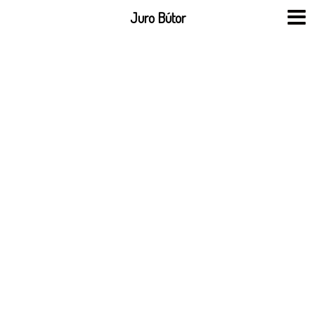
Skip
Juro Bútor
to
content