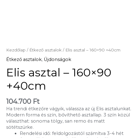
Kezdőlap
/
Étkező asztalok
/ Elis asztal – 160×90 +40cm
Étkező asztalok
,
Újdonságok
Elis asztal – 160×90
+40cm
104.700
Ft
Ha trendi étkezőre vágyik, válassza az új Elis asztalunkat.
Modern forma és szín, bővíthető asztallap. 3 szín közül
választhat: sonoma tölgy, san remo és matt
sötétszürke.
Rendelési idő: feldolgozástól számítva 3-4 hét