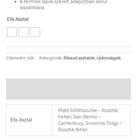
A termék lapra szerelt állapotban kerül
kiszállításra
Elis Asztal
Cikkszám:
N/A
Kategóriák:
Étkező asztalok
,
Újdonságok
További információk
Vélemények (0)
Matt Sötétszürke – Rusztik
Fehér, San Remo –
Elis Asztal
Canterbury, Sonoma Tölgy –
Rusztik fehér