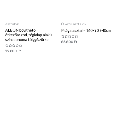
Asztalok
Étkező asztalok
ALBON bővíthető
Prága asztal – 160×90 +40cm
étkezőasztal, téglalap alakú,
szín: sonoma tölgy/szürke
Értékelés:
85.800
Ft
0
/
Értékelés:
77.600
Ft
5
0
/
5