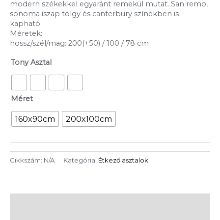
modern székekkel egyaránt remekül mutat. San remo,
sonoma iszap tölgy és canterbury színekben is
kapható.
Méretek:
hossz/szél/mag: 200(+50) / 100 / 78 cm
Tony Asztal
Méret
160x90cm
200x100cm
Cikkszám:
N/A
Kategória:
Étkező asztalok
További információk
Vélemények (0)