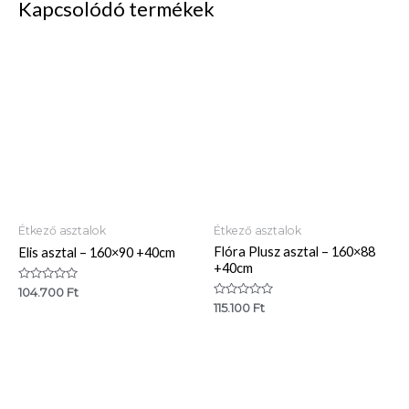
Kapcsolódó termékek
Étkező asztalok
Étkező asztalok
Flóra Plusz asztal – 160×88
Elis asztal – 160×90 +40cm
+40cm
Értékelés:
104.700
Ft
0
Értékelés:
115.100
Ft
/
0
5
/
5