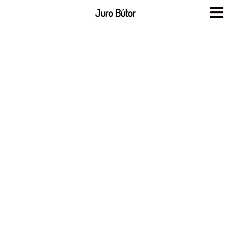
Skip
Juro Bútor
to
content