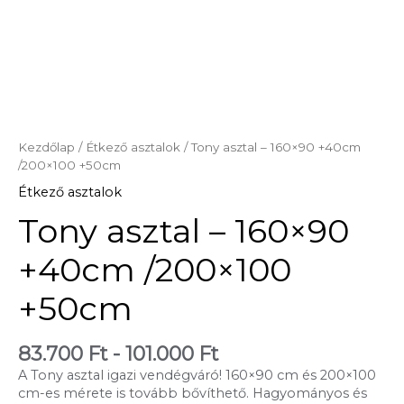
Kezdőlap
/
Étkező asztalok
/ Tony asztal – 160×90 +40cm
/200×100 +50cm
Étkező asztalok
Tony asztal – 160×90
+40cm /200×100
+50cm
83.700
Ft
-
101.000
Ft
A Tony asztal igazi vendégváró! 160×90 cm és 200×100
cm-es mérete is tovább bővíthető. Hagyományos és