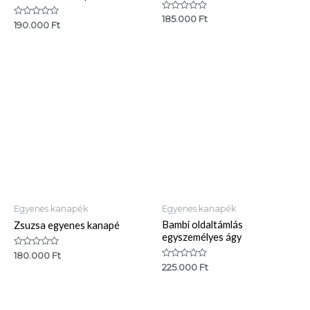
Értékelés:
185.000
Ft
Értékelés:
190.000
Ft
0
0
/
/
5
5
Egyenes kanapék
Egyenes kanapék
Bambi oldaltámlás
Zsuzsa egyenes kanapé
egyszemélyes ágy
Értékelés:
180.000
Ft
0
Értékelés:
225.000
Ft
/
0
5
/
5