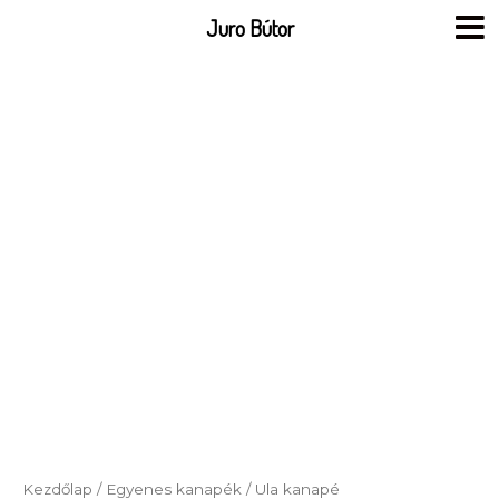
Skip
Juro Bútor
to
content
Kezdőlap
/
Egyenes kanapék
/ Ula kanapé