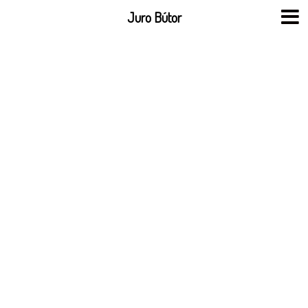
Skip
Juro Bútor
to
content