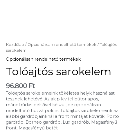
Kezdőlap
/
Opcionálisan rendelhető termékek
/ Tolóajtós
sarokelem
Opcionálisan rendelhető termékek
Tolóajtós sarokelem
96.800
Ft
Tolóajtós sarokelemeink tökéletes helykihasználást
tesznek lehetővé. Az alap kivitel bútorlapos,
mándlirúdas belsővel készül, de opcionálisan
rendelhető hozzá polc is. Tolóajtós sarokelemeink az
alábbi gardróbjainknál a front mintáját követik: Porto
gardrób, Borneo gardrób, Lux gardrób, Magasfényű
front, Magasfényű betét.