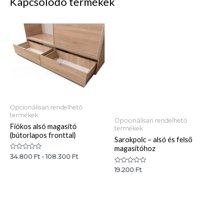
Kapcsolódó termékek
Opcionálisan rendelhető
termékek
Opcionálisan rendelhető
Fiókos alsó magasító
termékek
(bútorlapos fronttal)
Sarokpolc – alsó és felső
magasítóhoz
Értékelés:
34.800
Ft
-
108.300
Ft
0
/
Értékelés:
19.200
Ft
5
0
/
5