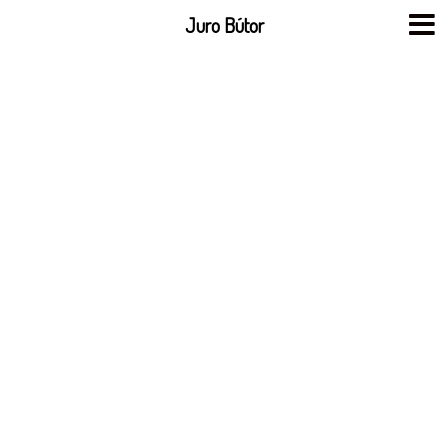
Skip
Juro Bútor
to
content