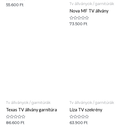
Tv állványok / garnitúrák
Értékelés:
55.600
Ft
0
Nova MF TV állvány
/
5
Értékelés:
73.500
Ft
0
/
5
Tv állványok / garnitúrák
Tv állványok / garnitúrák
Texas TV állvány garnitúra
Liza TV szekrény
Értékelés:
Értékelés:
86.600
Ft
63.900
Ft
0
0
/
/
5
5