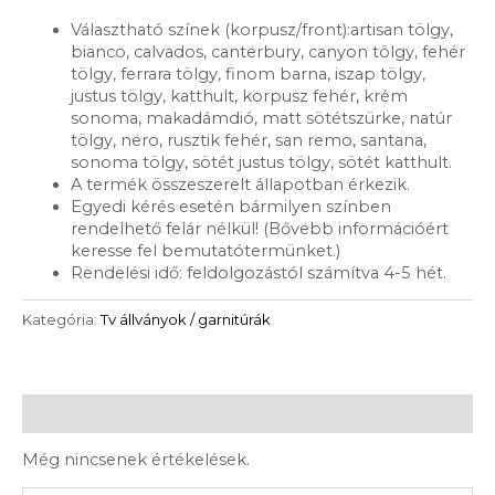
Választható színek (korpusz/front):artisan tölgy,
bianco, calvados, canterbury, canyon tölgy, fehér
tölgy, ferrara tölgy, finom barna, iszap tölgy,
justus tölgy, katthult, korpusz fehér, krém
sonoma, makadámdió, matt sötétszürke, natúr
tölgy, nero, rusztik fehér, san remo, santana,
sonoma tölgy, sötét justus tölgy, sötét katthult.
A termék összeszerelt állapotban érkezik.
Egyedi kérés esetén bármilyen színben
rendelhető felár nélkül! (Bővebb információért
keresse fel bemutatótermünket.)
Rendelési idő: feldolgozástól számítva 4-5 hét.
Kategória:
Tv állványok / garnitúrák
Vélemények (0)
Még nincsenek értékelések.