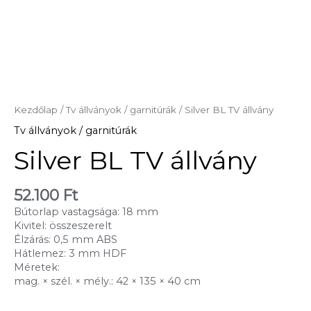
Kezdőlap
/
Tv állványok / garnitúrák
/ Silver BL TV állvány
Tv állványok / garnitúrák
Silver BL TV állvány
52.100
Ft
Bútorlap vastagsága: 18 mm
Kivitel: összeszerelt
Élzárás: 0,5 mm ABS
Hátlemez: 3 mm HDF
Méretek:
mag. × szél. × mély.: 42 × 135 × 40 cm