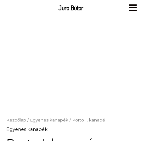
Skip
Juro Bútor
to
content
Kezdőlap
/
Egyenes kanapék
/ Porto I. kanapé
Egyenes kanapék