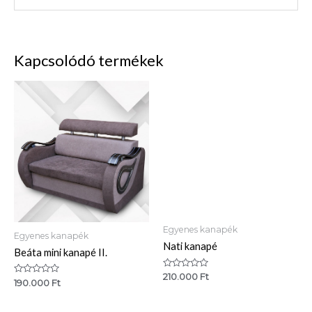
Kapcsolódó termékek
Egyenes kanapék
Egyenes kanapék
Nati kanapé
Beáta mini kanapé II.
Értékelés:
210.000
Ft
Értékelés:
190.000
Ft
0
0
/
/
5
5