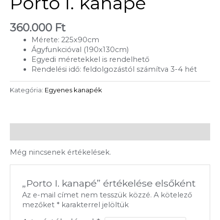
Porto I. kanapé
360.000
Ft
Mérete: 225x90cm
Ágyfunkcióval (190x130cm)
Egyedi méretekkel is rendelhető
Rendelési idő: feldolgozástól számítva 3-4 hét
Kategória:
Egyenes kanapék
Vélemények (0)
Még nincsenek értékelések.
„Porto I. kanapé” értékelése elsőként
Az e-mail címet nem tesszük közzé.
A kötelező
mezőket
*
karakterrel jelöltük