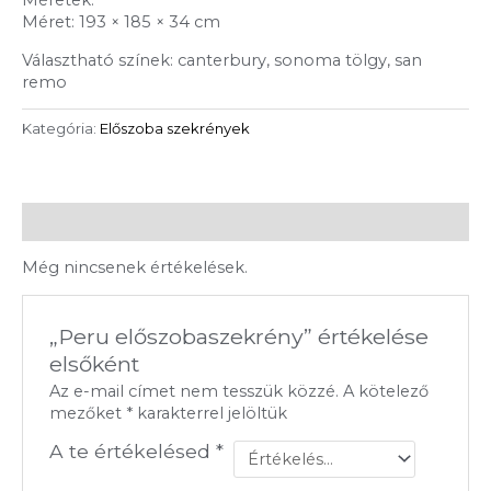
Méretek:
Méret: 193 × 185 × 34 cm
Választható színek: canterbury, sonoma tölgy, san
remo
Kategória:
Előszoba szekrények
Vélemények (0)
Még nincsenek értékelések.
„Peru előszobaszekrény” értékelése
elsőként
Az e-mail címet nem tesszük közzé.
A kötelező
mezőket
*
karakterrel jelöltük
A te értékelésed
*