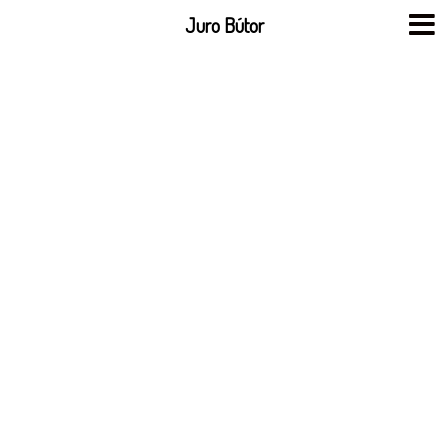
Skip
Juro Bútor
to
content