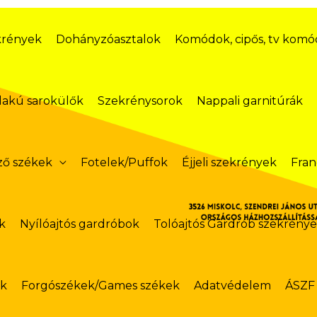
krények
Dohányzóasztalok
Komódok, cipős, tv kom
lakú sarokülők
Szekrénysorok
Nappali garnitúrák
ző székek
Fotelek/Puffok
Éjjeli szekrények
Fran
k
Nyílóajtós gardróbok
Tolóajtós Gardrób szekrény
ok
Forgószékek/Games székek
Adatvédelem
ÁSZF