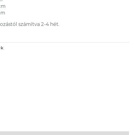
 cm
 cm
gozástól számítva 2-4 hét.
ek