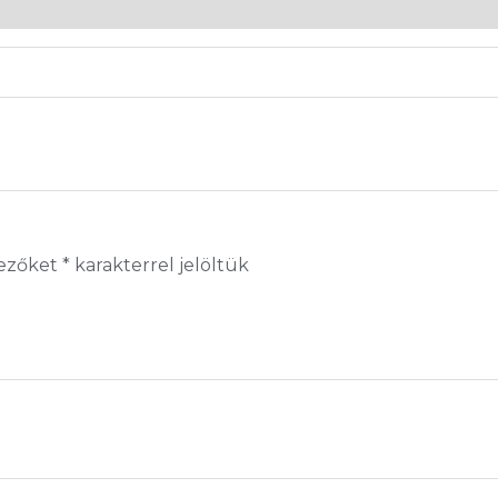
mezőket
*
karakterrel jelöltük