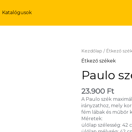
Katalógusok
Kezdőlap
/
Étkező szé
Étkező székek
Paulo s
23.900
Ft
A Paulo szék maximál
irányzathoz, mely ko
fém lábak és műbőr ká
Méretek:
ülőlap szélesség: 42 
ülőlap mélység: 42 c