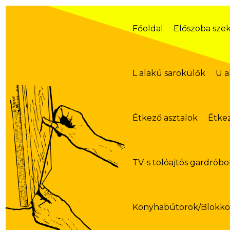
Skip
to
content
Főoldal
Előszoba sze
L alakú sarokülők
U a
Étkező asztalok
Étke
TV-s tolóajtós gardróbo
Konyhabútorok/Blokk