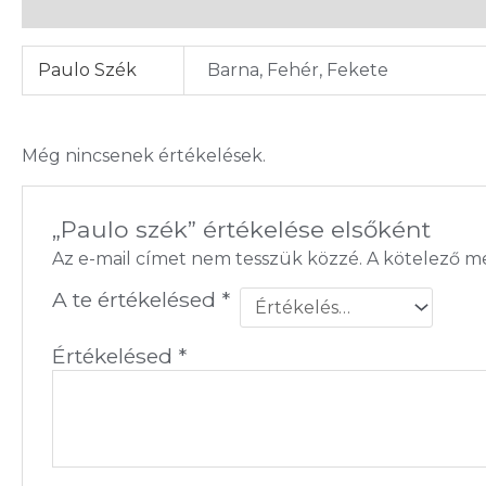
További információk
Vélemények (0)
Paulo Szék
Barna, Fehér, Fekete
Még nincsenek értékelések.
„Paulo szék” értékelése elsőként
Az e-mail címet nem tesszük közzé.
A kötelező 
A te értékelésed
*
Értékelésed
*