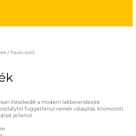
kek
/ Paulo szék
zék
isan illeszkedik a modern lakberendezési
rosztálytól függetlenül remek választás. Krómozott
rpit jellemzi.
cm
m