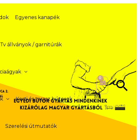
ódok
Egyenes kanapék
Tv állványok / garnitúrák
ciaágyak
Se
ek
Kerti és terasz bútorok
Szerelési útmutatók