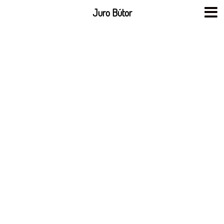
Skip
Juro Bútor
to
content