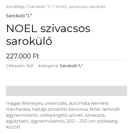
Kezdőlap
/
Sarokülő "L"
/ NOEL szivacsos sarokülő
Sarokülő "L"
NOEL szivacsos
sarokülő
227.000
Ft
Cikkszám:
1142
Kategória:
Sarokülő "L"
Leírás
magas fekhelyes, univerzális, automata kiemelő
mechanika, hátulja szövettel bevonva, fehér laminált
ágyneműtartó, vízlepergető szövet, szivacsos,
ágyazható, ágyneműtartós, 200 – 250 cm szélesség
között