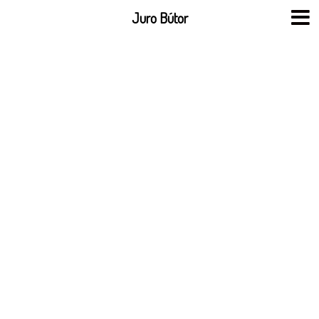
Skip
Juro Bútor
to
content