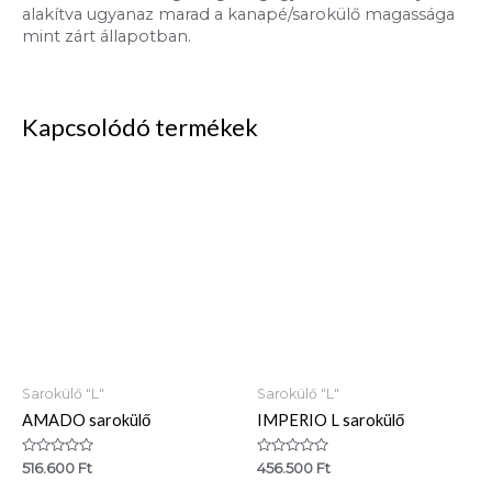
alakítva ugyanaz marad a kanapé/sarokülő magassága
mint zárt állapotban.
Kapcsolódó termékek
Sarokülő "L"
Sarokülő "L"
AMADO sarokülő
IMPERIO L sarokülő
Értékelés:
Értékelés:
516.600
Ft
456.500
Ft
0
0
/
/