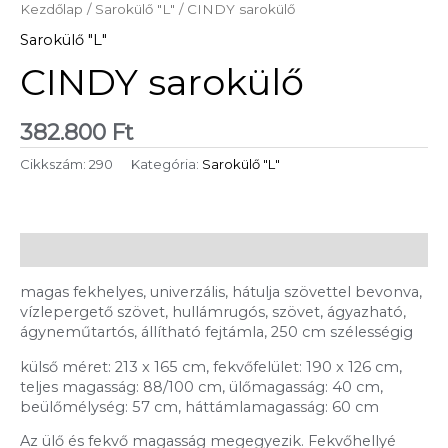
Kezdőlap
/
Sarokülő "L"
/ CINDY sarokülő
Sarokülő "L"
CINDY sarokülő
382.800
Ft
Cikkszám:
290
Kategória:
Sarokülő "L"
Leírás
magas fekhelyes, univerzális, hátulja szövettel bevonva,
vízlepergető szövet, hullámrugós, szövet, ágyazható,
ágyneműtartós, állítható fejtámla, 250 cm szélességig
külső méret: 213 x 165 cm, fekvőfelület: 190 x 126 cm,
teljes magasság: 88/100 cm, ülőmagasság: 40 cm,
beülőmélység: 57 cm, háttámlamagasság: 60 cm
Az ülő és fekvő magasság megegyezik. Fekvőhellyé