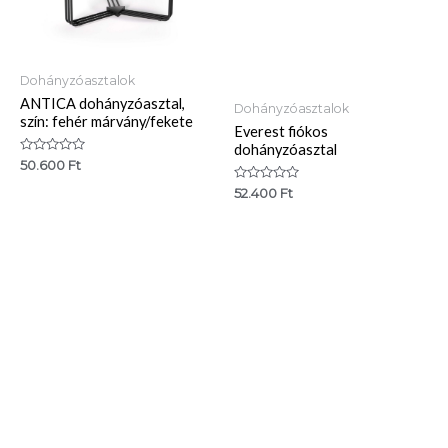
Dohányzóasztalok
ANTICA dohányzóasztal,
Dohányzóasztalok
szín: fehér márvány/fekete
Everest fiókos
dohányzóasztal
Értékelés:
50.600
Ft
0
/
Értékelés:
52.400
Ft
5
0
/
5