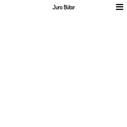
Skip
Juro Bútor
to
content