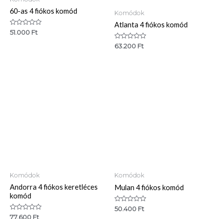
60-as 4 fiókos komód
Komódok
Atlanta 4 fiókos komód
Értékelés:
51.000
Ft
0
/
Értékelés:
63.200
Ft
5
0
/
5
Komódok
Komódok
Andorra 4 fiókos keretléces
Mulan 4 fiókos komód
komód
Értékelés:
50.400
Ft
0
Értékelés:
77.600
Ft