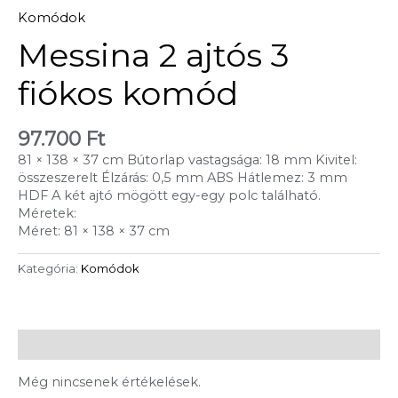
Komódok
Messina 2 ajtós 3
fiókos komód
97.700
Ft
81 × 138 × 37 cm Bútorlap vastagsága: 18 mm Kivitel:
összeszerelt Élzárás: 0,5 mm ABS Hátlemez: 3 mm
HDF A két ajtó mögött egy-egy polc található.
Méretek:
Méret: 81 × 138 × 37 cm
Kategória:
Komódok
Vélemények (0)
Még nincsenek értékelések.