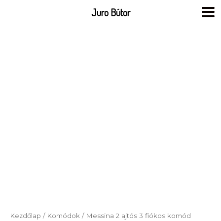
Skip
Juro Bútor
to
content
Kezdőlap
/
Komódok
/ Messina 2 ajtós 3 fiókos komód