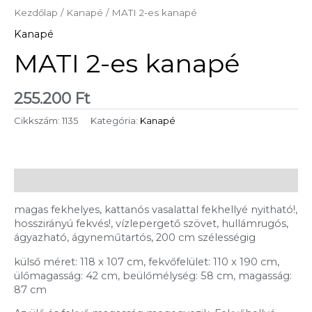
Kezdőlap
/
Kanapé
/ MATI 2-es kanapé
Kanapé
MATI 2-es kanapé
255.200
Ft
Cikkszám:
1135
Kategória:
Kanapé
Leírás
magas fekhelyes, kattanós vasalattal fekhellyé nyitható!,
hosszirányú fekvés!, vízlepergető szövet, hullámrugós,
ágyazható, ágyneműtartós, 200 cm szélességig
külső méret: 118 x 107 cm, fekvőfelület: 110 x 190 cm,
ülőmagasság: 42 cm, beülőmélység: 58 cm, magasság:
87 cm