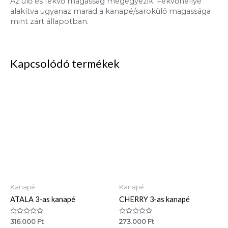
Az ülő és fekvő magasság megegyezik. Fekvőhellyé
alakítva ugyanaz marad a kanapé/sarokülő magassága
mint zárt állapotban.
Kapcsolódó termékek
Kanapé
Kanapé
ATALA 3-as kanapé
CHERRY 3-as kanapé
Értékelés:
Értékelés:
316.000
Ft
273.000
Ft
0
0