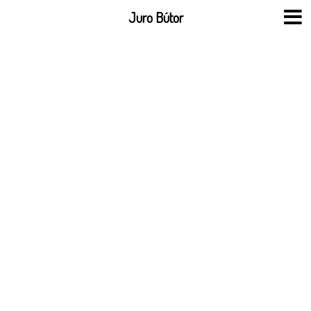
Skip
Juro Bútor
to
content