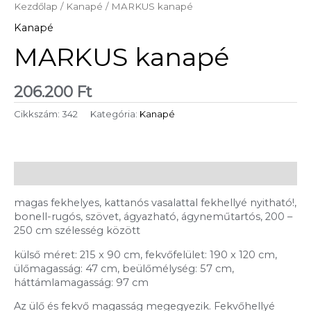
Kezdőlap
/
Kanapé
/ MARKUS kanapé
Kanapé
MARKUS kanapé
206.200
Ft
Cikkszám:
342
Kategória:
Kanapé
Leírás
magas fekhelyes, kattanós vasalattal fekhellyé nyitható!,
bonell-rugós, szövet, ágyazható, ágyneműtartós, 200 –
250 cm szélesség között
külső méret: 215 x 90 cm, fekvőfelület: 190 x 120 cm,
ülőmagasság: 47 cm, beülőmélység: 57 cm,
háttámlamagasság: 97 cm
Az ülő és fekvő magasság megegyezik. Fekvőhellyé