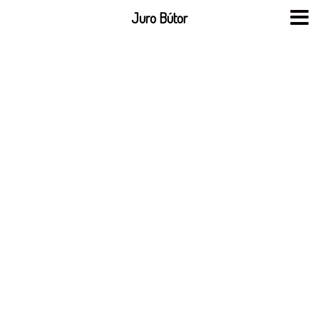
Skip
Juro Bútor
to
content