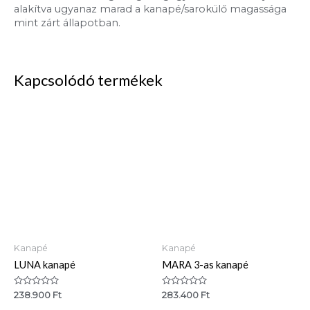
alakítva ugyanaz marad a kanapé/sarokülő magassága
mint zárt állapotban.
Kapcsolódó termékek
Kanapé
Kanapé
LUNA kanapé
MARA 3-as kanapé
Értékelés:
Értékelés:
238.900
Ft
283.400
Ft
0
0
/
/