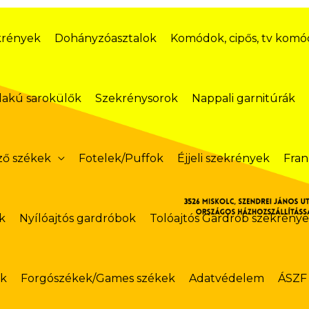
krények
Dohányzóasztalok
Komódok, cipős, tv kom
lakú sarokülők
Szekrénysorok
Nappali garnitúrák
ző székek
Fotelek/Puffok
Éjjeli szekrények
Fran
k
Nyílóajtós gardróbok
Tolóajtós Gardrób szekrény
ok
Forgószékek/Games székek
Adatvédelem
ÁSZF