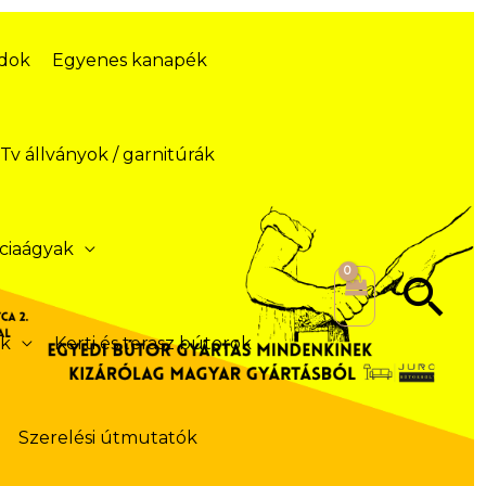
ódok
Egyenes kanapék
Tv állványok / garnitúrák
ciaágyak
Se
ek
Kerti és terasz bútorok
Szerelési útmutatók