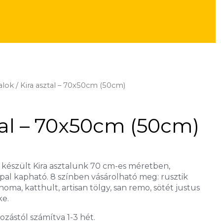
alok
/ Kira asztal – 70x50cm (50cm)
tal – 70x50cm (50cm)
 készült Kira asztalunk 70 cm-es méretben,
al kapható. 8 színben vásárolható meg: rusztik
onoma, katthult, artisan tölgy, san remo, sötét justus
ke.
ozástól számítva 1-3 hét.