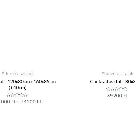
Étkező asztalok
Étkező asztalok
tal – 120x80cm / 160x85cm
Cocktail asztal – 80
(+40cm)
Értékelés:
39.200
Ft
0
Értékelés:
.000
Ft
-
113.200
Ft
/
0
5
/
5