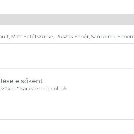
tthult, Matt Sötétszürke, Rusztik Fehér, San Remo, Sonom
elése elsőként
mezőket
*
karakterrel jelöltük