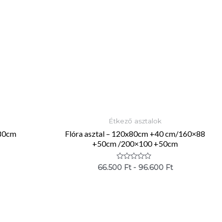
Étkező asztalok
x80cm
Flóra asztal – 120x80cm +40 cm/160×88
+50cm /200×100 +50cm
Értékelés:
66.500
Ft
-
96.600
Ft
0
/
5