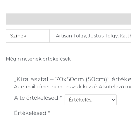
További információk
Vélemények (0)
Színek
Artisan Tölgy, Justus Tölgy, Ka
Még nincsenek értékelések.
„Kira asztal – 70x50cm (50cm)” érték
Az e-mail címet nem tesszük közzé.
A kötelező 
A te értékelésed
*
Értékelésed
*