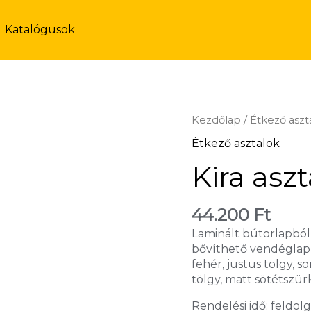
Katalógusok
Kezdőlap
/
Étkező aszt
Étkező asztalok
Kira asz
44.200
Ft
Laminált bútorlapból
bővíthető vendéglapp
fehér, justus tölgy, s
tölgy, matt sötétszür
Rendelési idő: feldolg