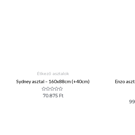
Étkező asztalok
Sydney asztal – 160x88cm (+40cm)
Enzo asz
Értékelés:
70.875
Ft
0
99
/
5