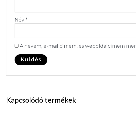
Név
*
A nevem, e-mail címem, és weboldalcímem men
Kapcsolódó termékek