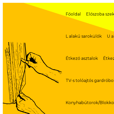
Skip
to
content
Főoldal
Előszoba sze
L alakú sarokülők
U a
Étkező asztalok
Étke
TV-s tolóajtós gardróbo
Konyhabútorok/Blokk