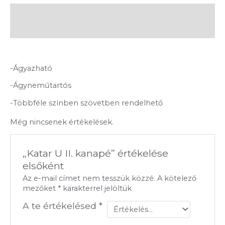
Leírás
Vélemények (0)
-Ágyazható
-Ágyneműtartós
-Többféle színben szövetben rendelhető
Még nincsenek értékelések.
„Katar U II. kanapé” értékelése
elsőként
Az e-mail címet nem tesszük közzé.
A kötelező
mezőket
*
karakterrel jelöltük
A te értékelésed
*