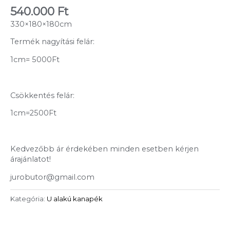
540.000
Ft
330×180×180cm
Termék nagyítási felár:
1cm= 5000Ft
Csökkentés felár:
1cm=2500Ft
Kedvezőbb ár érdekében minden esetben kérjen
árajánlatot!
jurobutor@gmail.com
Kategória:
U alakú kanapék