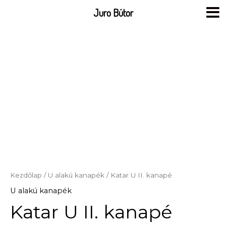
Skip
Juro Bútor
to
content
Kezdőlap
/
U alakú kanapék
/ Katar U II. kanapé
U alakú kanapék
Katar U II. kanapé