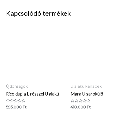
Kapcsolódó termékek
Újdonságok
U alakú kanapék
Rico dupla L résszel U alakú
Mara U sarokülő
Értékelés:
Értékelés:
595.000
Ft
410.000
Ft
0
0
/
/
5
5