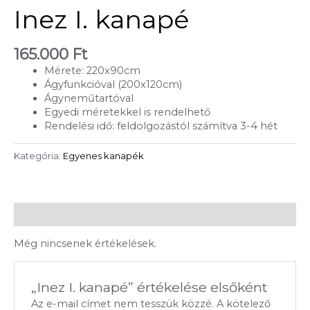
Inez I. kanapé
165.000
Ft
Mérete: 220x90cm
Ágyfunkcióval (200x120cm)
Ágyneműtartóval
Egyedi méretekkel is rendelhető
Rendelési idő: feldolgozástól számítva 3-4 hét
Kategória:
Egyenes kanapék
Vélemények (0)
Még nincsenek értékelések.
„Inez I. kanapé” értékelése elsőként
Az e-mail címet nem tesszük közzé.
A kötelező