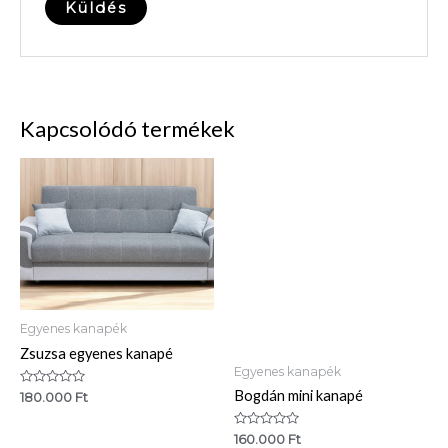
Kapcsolódó termékek
Egyenes kanapék
Zsuzsa egyenes kanapé
Egyenes kanapék
Bogdán mini kanapé
Értékelés:
180.000
Ft
0
/
5
Értékelés:
160.000
Ft