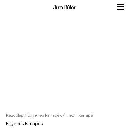
Skip
Juro Bútor
to
content
Kezdőlap
/
Egyenes kanapék
/ Inez I. kanapé
Egyenes kanapék