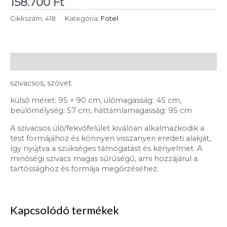
158.700
Ft
Cikkszám:
418
Kategória:
Fotel
Leírás
szivacsos, szövet
külső méret: 95 × 90 cm, ülőmagasság: 45 cm,
beülőmélység: 57 cm, háttámlamagasság: 95 cm
A szivacsos ülő/fekvőfelület kiválóan alkalmazkodik a
test formájához és könnyen visszanyeri eredeti alakját,
így nyújtva a szükséges támogatást és kényelmet. A
minőségi szivacs magas sűrűségű, ami hozzájárul a
tartóssághoz és formája megőrzéséhez.
Kapcsolódó termékek