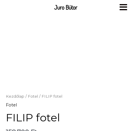
Skip
Juro Bútor
to
content
Kezdőlap
/
Fotel
/ FILIP fotel
Fotel
FILIP fotel