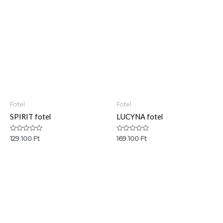
Fotel
Fotel
SPIRIT fotel
LUCYNA fotel
Értékelés:
Értékelés:
129.100
Ft
169.100
Ft
0
0
/
/
5
5