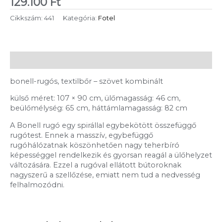
129.100
Ft
Cikkszám:
441
Kategória:
Fotel
Leírás
bonell-rugós, textilbőr – szövet kombinált
külső méret: 107 × 90 cm, ülőmagasság: 46 cm,
beülőmélység: 65 cm, háttámlamagasság: 82 cm
A Bonell rugó egy spirállal egybekötött összefüggő
rugótest. Ennek a masszív, egybefüggő
rugóhálózatnak köszönhetően nagy teherbíró
képességgel rendelkezik és gyorsan reagál a ülőhelyzet
változására. Ezzel a rugóval ellátott bútoroknak
nagyszerű a szellőzése, emiatt nem tud a nedvesség
felhalmozódni.