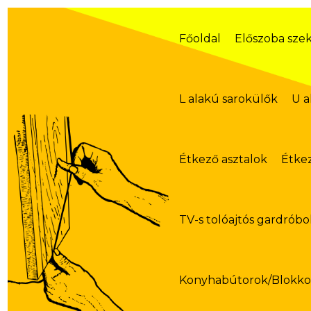
Skip
to
content
Főoldal
Előszoba sze
L alakú sarokülők
U a
Étkező asztalok
Étke
TV-s tolóajtós gardróbo
Konyhabútorok/Blokk