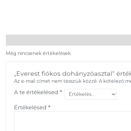
Vélemények (0)
Még nincsenek értékelések.
„Everest fiókos dohányzóasztal” érté
Az e-mail címet nem tesszük közzé.
A kötelező 
A te értékelésed
*
Értékelésed
*