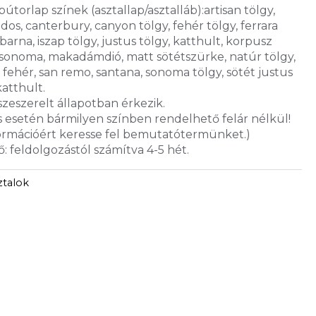
útorlap színek (asztallap/asztalláb):artisan tölgy,
ados, canterbury, canyon tölgy, fehér tölgy, ferrara
barna, iszap tölgy, justus tölgy, katthult, korpusz
 sonoma, makadámdió, matt sötétszürke, natúr tölgy,
k fehér, san remo, santana, sonoma tölgy, sötét justus
katthult.
zeszerelt állapotban érkezik.
 esetén bármilyen színben rendelhető felár nélkül!
ormációért keresse fel bemutatótermünket.)
ő: feldolgozástól számítva 4-5 hét.
talok