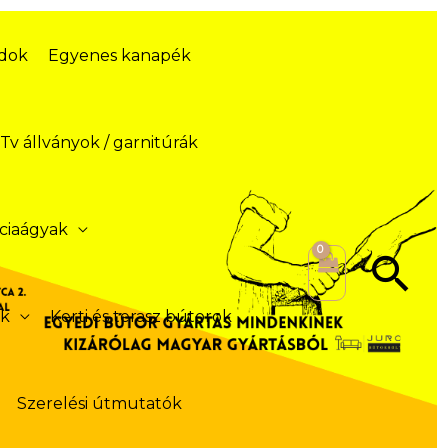
ódok
Egyenes kanapék
Tv állványok / garnitúrák
ciaágyak
Se
ek
Kerti és terasz bútorok
Szerelési útmutatók