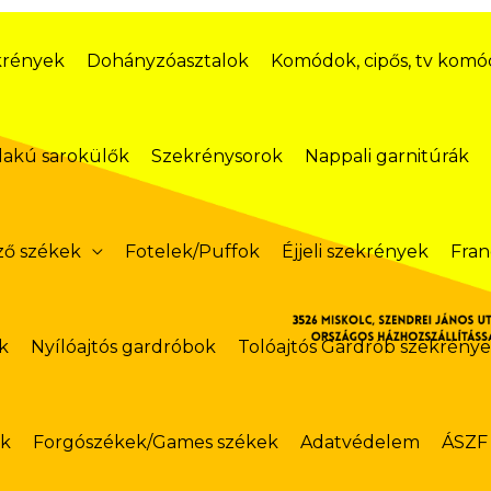
krények
Dohányzóasztalok
Komódok, cipős, tv kom
lakú sarokülők
Szekrénysorok
Nappali garnitúrák
ző székek
Fotelek/Puffok
Éjjeli szekrények
Fran
k
Nyílóajtós gardróbok
Tolóajtós Gardrób szekrény
ok
Forgószékek/Games székek
Adatvédelem
ÁSZF