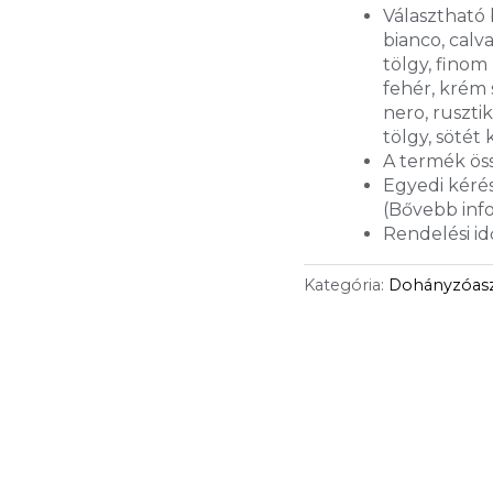
Választható b
bianco, calv
tölgy, finom 
fehér, krém
nero, ruszti
tölgy, sötét 
A termék öss
Egyedi kérés
(Bővebb inf
Rendelési id
Kategória:
Dohányzóasz