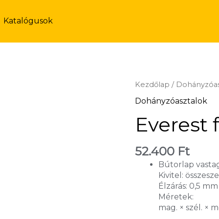
Katalógusok
Kezdőlap
/
Dohányzóas
Dohányzóasztalok
Everest 
52.400
Ft
Bútorlap vasta
Kivitel: összesz
Élzárás: 0,5 m
Méretek:
mag. × szél. × m