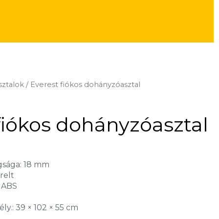
ztalok
/ Everest fiókos dohányzóasztal
fiókos dohányzóasztal
gsága: 18 mm
erelt
m ABS
ély.: 39 × 102 × 55 cm