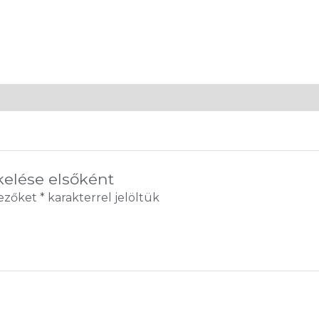
kelése elsőként
mezőket
*
karakterrel jelöltük