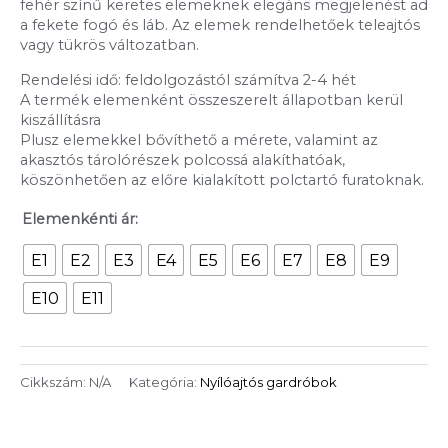
fehér színű keretes elemeknek elegáns megjelenést ad
a fekete fogó és láb. Az elemek rendelhetőek teleajtós
vagy tükrös változatban.
Rendelési idő: feldolgozástól számítva 2-4 hét
A termék elemenként összeszerelt állapotban kerül
kiszállításra
Plusz elemekkel bővíthető a mérete, valamint az
akasztós tárolórészek polcossá alakíthatóak,
köszönhetően az előre kialakított polctartó furatoknak.
Elemenkénti ár:
E1
E2
E3
E4
E5
E6
E7
E8
E9
E10
E11
Cikkszám:
N/A
Kategória:
Nyílóajtós gardróbok