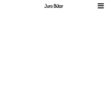
Skip
Juro Bútor
to
content