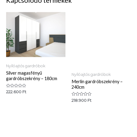
Kapcsolódó termékek
Nyílóajtós gardróbok
Silver magasfényű
Nyílóajtós gardróbok
gardróbszekrény – 180cm
Merlin gardróbszekrény –
240cm
Értékelés:
222.600
Ft
0
/
Értékelés:
218.900
Ft
5
0
/
5