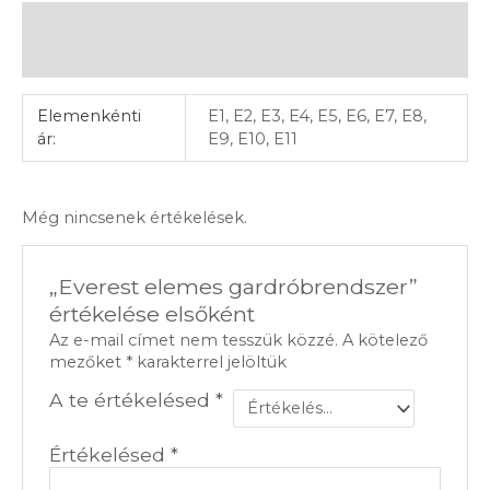
További információk
Vélemények (0)
Elemenkénti
E1, E2, E3, E4, E5, E6, E7, E8,
ár:
E9, E10, E11
Még nincsenek értékelések.
„Everest elemes gardróbrendszer”
értékelése elsőként
Az e-mail címet nem tesszük közzé.
A kötelező
mezőket
*
karakterrel jelöltük
A te értékelésed
*
Értékelésed
*