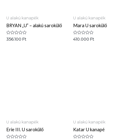
U alakú kanapék
U alakú kanapék
BRYAN „U” – alakú sarokülő
Mara U sarokülő
Értékelés:
Értékelés:
356.100
Ft
410.000
Ft
0
0
/
/
5
5
U alakú kanapék
U alakú kanapék
Erie III. U sarokülő
Katar U kanapé