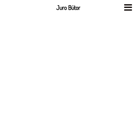
Skip
Juro Bútor
to
content