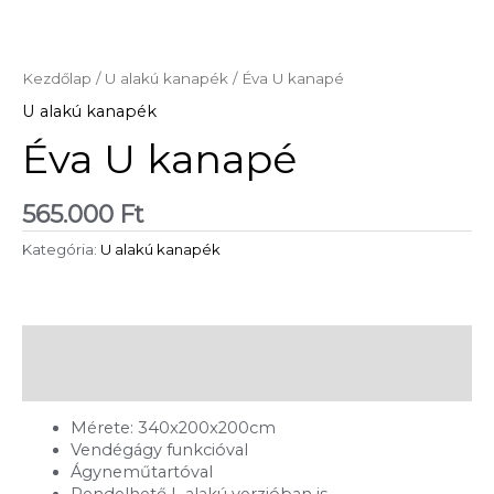
Kezdőlap
/
U alakú kanapék
/ Éva U kanapé
U alakú kanapék
Éva U kanapé
565.000
Ft
Kategória:
U alakú kanapék
Leírás
Vélemények (0)
Mérete: 340x200x200cm
Vendégágy funkcióval
Ágyneműtartóval