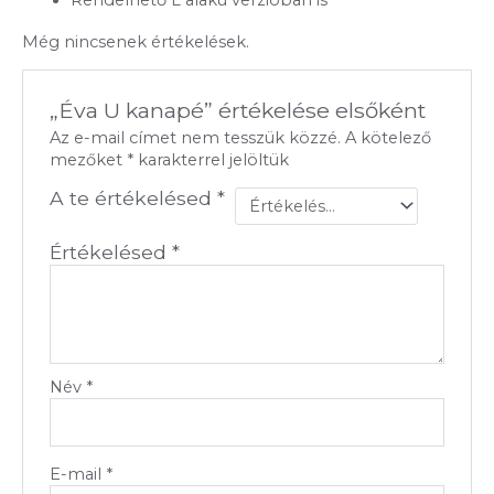
Rendelhető L alakú verzióban is
Még nincsenek értékelések.
„Éva U kanapé” értékelése elsőként
Az e-mail címet nem tesszük közzé.
A kötelező
mezőket
*
karakterrel jelöltük
A te értékelésed
*
Értékelésed
*
Név
*
E-mail
*