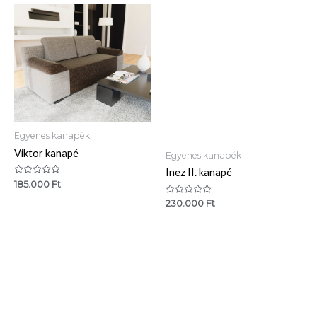
Egyenes kanapék
Viktor kanapé
Egyenes kanapék
Inez II. kanapé
Értékelés:
185.000
Ft
0
/
Értékelés:
230.000
Ft
5
0
/
5