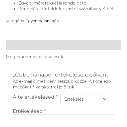
Egyedi méretekkel is rendelhető
Rendelési idő: feldolgozástól számítva 3-4 hét
Kategória:
Egyenes kanapék
Vélemények (0)
Még nincsenek értékelések.
„Cube kanapé” értékelése elsőként
Az e-mail címet nem tesszük közzé.
A kötelező
mezőket
*
karakterrel jelöltük
A te értékelésed
*
Értékelésed
*