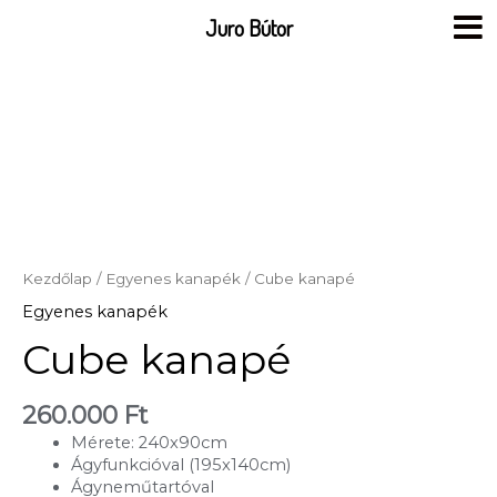
Skip
Juro Bútor
to
content
Kezdőlap
/
Egyenes kanapék
/ Cube kanapé
Egyenes kanapék
Cube kanapé
260.000
Ft
Mérete: 240x90cm
Ágyfunkcióval (195x140cm)
Ágyneműtartóval