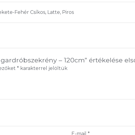
ekete-Fehér Csíkos, Latte, Piros
 gardróbszekrény – 120cm” értékelése els
mezőket
*
karakterrel jelöltük
E-mail
*