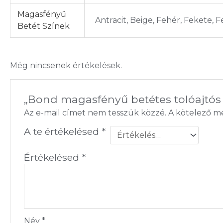
Magasfényű
Antracit, Beige, Fehér, Fekete, F
Betét Színek
Még nincsenek értékelések.
„Bond magasfényű betétes tolóajtós
Az e-mail címet nem tesszük közzé.
A kötelező 
A te értékelésed
*
Értékelésed
*
Név
*