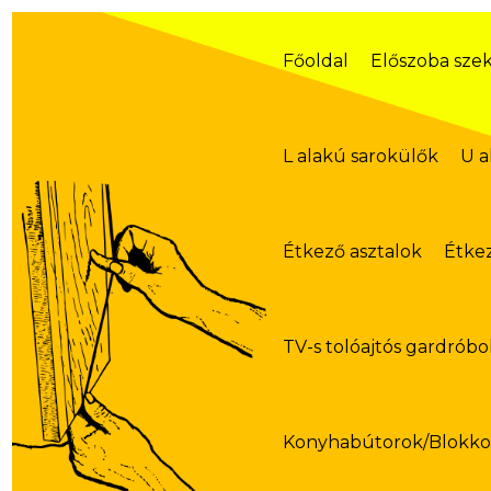
Skip
to
content
Főoldal
Előszoba sze
L alakú sarokülők
U a
Étkező asztalok
Étke
TV-s tolóajtós gardróbo
Konyhabútorok/Blokk