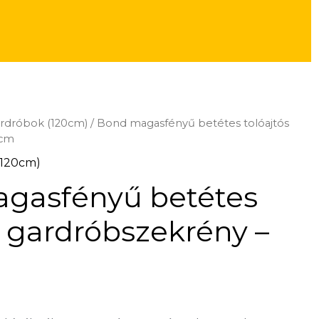
ardróbok (120cm)
/ Bond magasfényű betétes tolóajtós
0cm
(120cm)
gasfényű betétes
s gardróbszekrény –