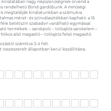
k kínálatában nagy népszerűségnek örvend a
 is rendelhető Bond gardóbunk. A minőségi
is megtalálják kínálatunkban a számukra
talmas méret- és színválasztékban kapható: a 16
 7-féle betétszín szabadon variálható egymással.
ató termékek: – sarokpolc – tolóajtós sarokelem –
 fiókos alsó magasító – tolóajtós felső magasító.
gozástól számítva 3-4 hét.
sszeszerelt állapotban kerül kiszállításra.