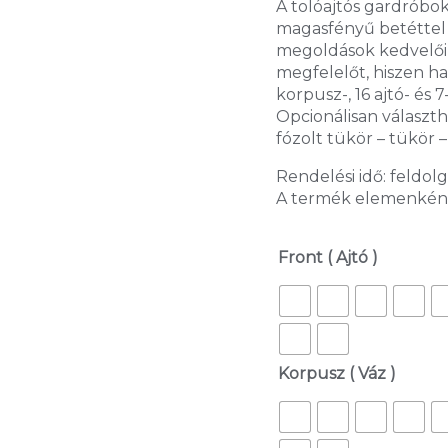
A tolóajtós gardróbo
magasfényű betéttel
megoldások kedvelői 
megfelelőt, hiszen ha
korpusz-, 16 ajtó- és
Opcionálisan választh
fózolt tükör – tükör –
Rendelési idő: feldol
A termék elemenként ö
Front ( Ajtó )
Korpusz ( Váz )