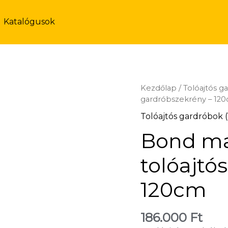
Katalógusok
Kezdőlap
/
Tolóajtós g
gardróbszekrény – 12
Tolóajtós gardróbok 
Bond ma
tolóajtó
120cm
186.000
Ft