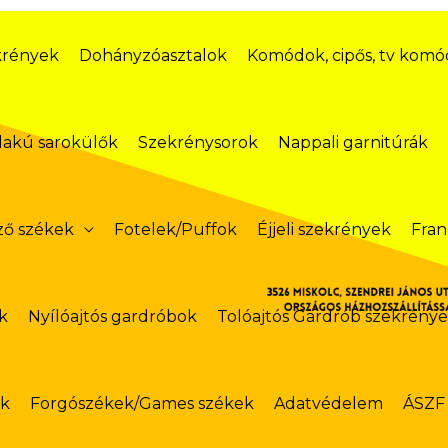
krények
Dohányzóasztalok
Komódok, cipős, tv kom
lakú sarokülők
Szekrénysorok
Nappali garnitúrák
ző székek
Fotelek/Puffok
Éjjeli szekrények
Fran
k
Nyílóajtós gardróbok
Tolóajtós Gardrób szekrény
ok
Forgószékek/Games székek
Adatvédelem
ÁSZF