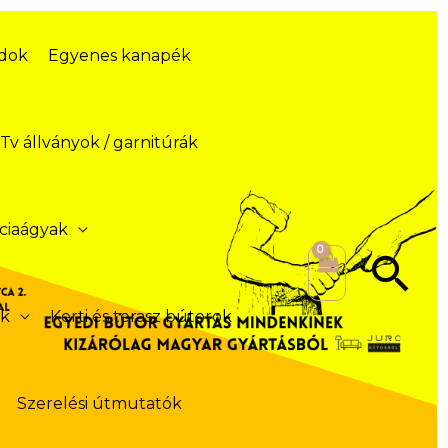
ódok
Egyenes kanapék
Tv állványok / garnitúrák
ciaágyak
Se
ek
Kerti és terasz bútorok
Szerelési útmutatók