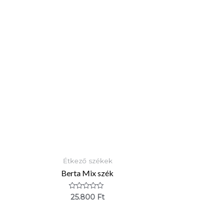
Étkező székek
Berta Mix szék
Értékelés:
25.800
Ft
0
/
5