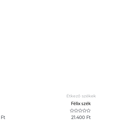
Étkező székek
Félix szék
Értékelés:
0
Ft
21.400
Ft
0
/
5