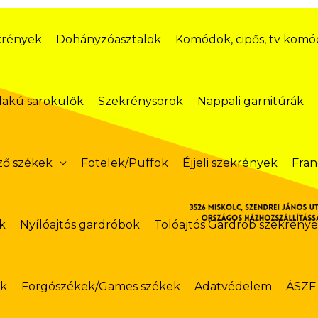
krények
Dohányzóasztalok
Komódok, cipős, tv kom
lakú sarokülők
Szekrénysorok
Nappali garnitúrák
ző székek
Fotelek/Puffok
Éjjeli szekrények
Fran
k
Nyílóajtós gardróbok
Tolóajtós Gardrób szekrény
ok
Forgószékek/Games székek
Adatvédelem
ÁSZF