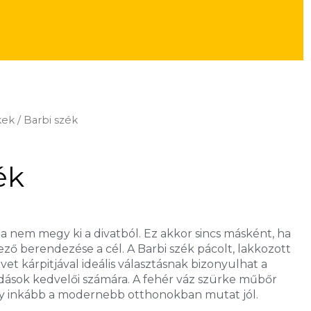
kek
/ Barbi szék
ék
oha nem megy ki a divatból. Ez akkor sincs másként, ha
ző berendezése a cél. A Barbi szék pácolt, lakkozott
vet kárpitjával ideális választásnak bizonyulhat a
sok kedvelői számára. A fehér váz szürke műbőr
ely inkább a modernebb otthonokban mutat jól.