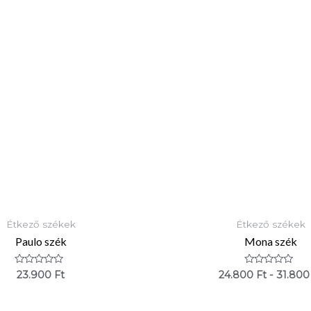
Étkező székek
Étkező székek
Paulo szék
Mona szék
Értékelés:
Értékelés:
23.900
Ft
24.800
Ft
-
31.80
0
0
/
/
5
5