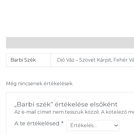
További információk
Vélemények (0)
Barbi Szék
Dió Váz – Szövet Kárpit, Fehér 
Még nincsenek értékelések.
„Barbi szék” értékelése elsőként
Az e-mail címet nem tesszük közzé.
A kötelező 
A te értékelésed
*