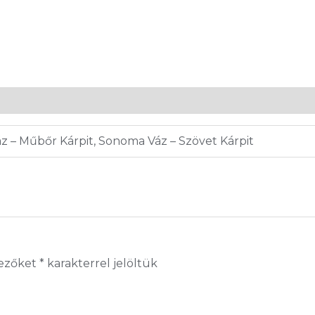
Váz – Műbőr Kárpit, Sonoma Váz – Szövet Kárpit
mezőket
*
karakterrel jelöltük