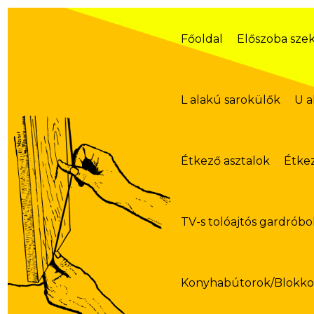
Skip
to
content
Főoldal
Előszoba sze
L alakú sarokülők
U a
Étkező asztalok
Étke
TV-s tolóajtós gardróbo
Konyhabútorok/Blokk