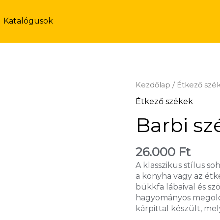
Katalógusok
Kezdőlap
/
Étkező szé
Étkező székek
Barbi sz
26.000
Ft
A klasszikus stílus s
a konyha vagy az étke
bükkfa lábaival és szö
hagyományos megoldá
kárpittal készült, m