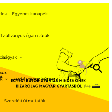
ódok
Egyenes kanapék
Tv állványok / garnitúrák
ciaágyak
Se
ek
Kerti és terasz bútorok
Szerelési útmutatók