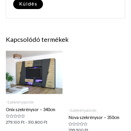
Kapcsolódó termékek
-Szekrénysorok-
Onix szekrénysor – 340cm
-Szekrénysorok-
Nova szekrénysor – 350cm
Értékelés:
279.100
Ft
-
310.800
Ft
0
/
Értékelés:
299.900
Ft