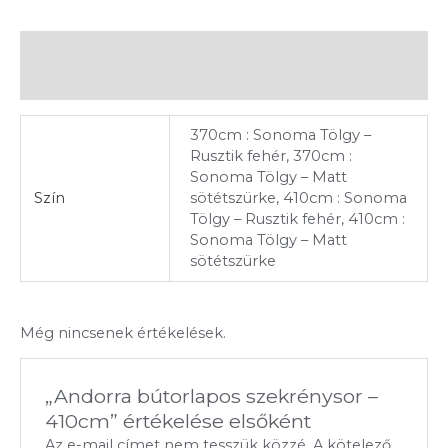
További információk
Vélemények (0)
370cm : Sonoma Tölgy –
Rusztik fehér, 370cm :
Sonoma Tölgy – Matt
Szín
sötétszürke, 410cm : Sonoma
Tölgy – Rusztik fehér, 410cm :
Sonoma Tölgy – Matt
sötétszürke
Még nincsenek értékelések.
„Andorra bútorlapos szekrénysor –
410cm” értékelése elsőként
Az e-mail címet nem tesszük közzé.
A kötelező