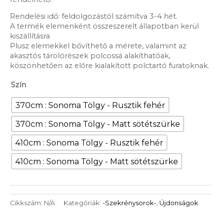
Rendelési idő: feldolgozástól számítva 3-4 hét.
A termék elemenként összeszerelt állapotban kerül
kiszállításra
Plusz elemekkel bővíthető a mérete, valamint az
akasztós tárolórészek polcossá alakíthatóak,
köszönhetően az előre kialakított polctartó furatoknak.
Szín
370cm : Sonoma Tölgy - Rusztik fehér
370cm : Sonoma Tölgy - Matt sötétszürke
410cm : Sonoma Tölgy - Rusztik fehér
410cm : Sonoma Tölgy - Matt sötétszürke
Cikkszám:
N/A
Kategóriák:
-Szekrénysorok-
,
Újdonságok