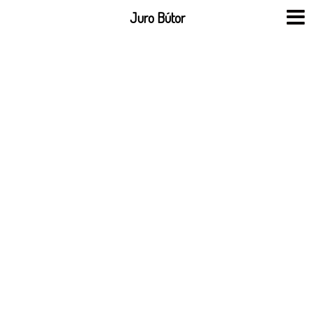
Skip
Juro Bútor
to
content