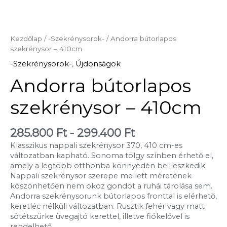
Kezdőlap
/
-Szekrénysorok-
/ Andorra bútorlapos
szekrénysor – 410cm
-Szekrénysorok-
,
Újdonságok
Andorra bútorlapos
szekrénysor – 410cm
285.800
Ft
-
299.400
Ft
Klasszikus nappali szekrénysor 370, 410 cm-es
változatban kapható. Sonoma tölgy színben érhető el,
amely a legtöbb otthonba könnyedén beilleszkedik.
Nappali szekrénysor szerepe mellett méretének
köszönhetően nem okoz gondot a ruhái tárolása sem.
Andorra szekrénysorunk bútorlapos fronttal is elérhető,
keretléc nélküli változatban. Rusztik fehér vagy matt
sötétszürke üvegajtó kerettel, illetve fiókelővel is
rendelhető.