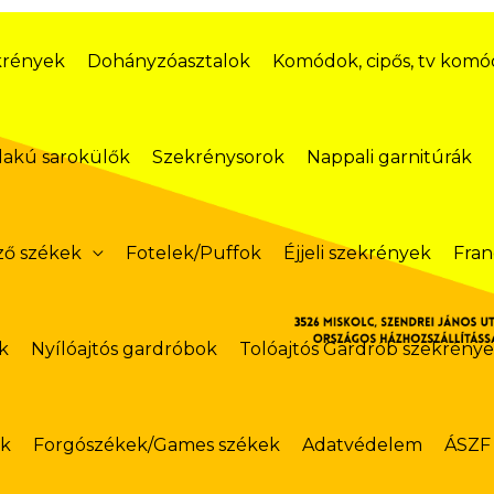
krények
Dohányzóasztalok
Komódok, cipős, tv kom
lakú sarokülők
Szekrénysorok
Nappali garnitúrák
ző székek
Fotelek/Puffok
Éjjeli szekrények
Fran
k
Nyílóajtós gardróbok
Tolóajtós Gardrób szekrény
ok
Forgószékek/Games székek
Adatvédelem
ÁSZF