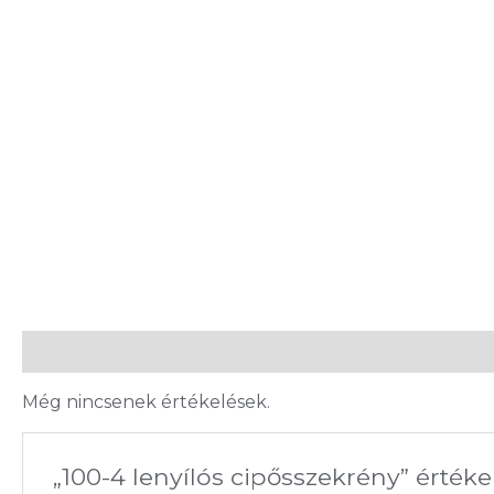
Vélemények (0)
Még nincsenek értékelések.
„100-4 lenyílós cipősszekrény” értéke