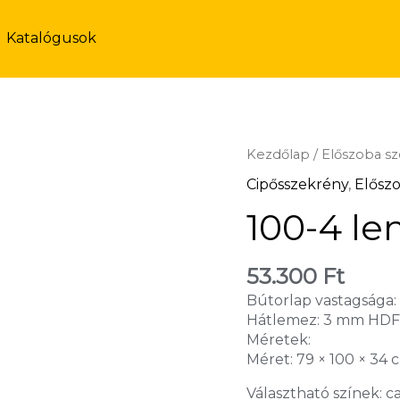
Katalógusok
Kezdőlap
/
Előszoba s
Cipősszekrény
,
Elősz
100-4 le
53.300
Ft
Bútorlap vastagsága: 
Hátlemez: 3 mm HD
Méretek:
Méret: 79 × 100 × 34 
Választható színek: c