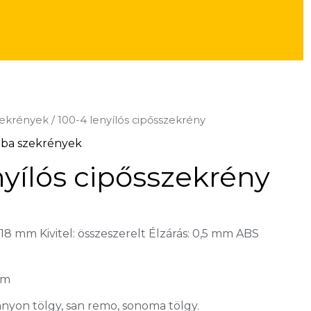
zekrények
/ 100-4 lenyílós cipősszekrény
oba szekrények
nyílós cipősszekrény
18 mm Kivitel: összeszerelt Élzárás: 0,5 mm ABS
F
cm
anyon tölgy, san remo, sonoma tölgy.