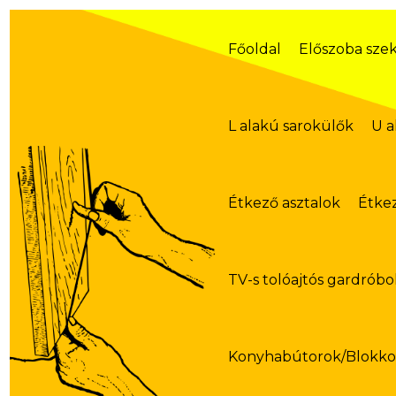
Skip
to
content
Főoldal
Előszoba sze
L alakú sarokülők
U a
Étkező asztalok
Étke
TV-s tolóajtós gardróbo
Konyhabútorok/Blokk