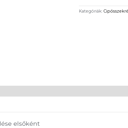
Kategóriák:
Cipősszekr
lése elsőként