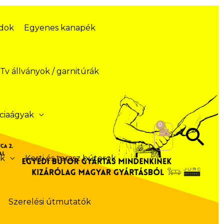
ódok
Egyenes kanapék
Tv állványok / garnitúrák
ciaágyak
Se
ek
Kerti és terasz bútorok
Szerelési útmutatók