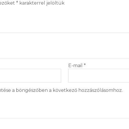
mezőket
*
karakterrel jelöltük
E-mail
*
tése a böngészőben a következő hozzászólásomhoz.