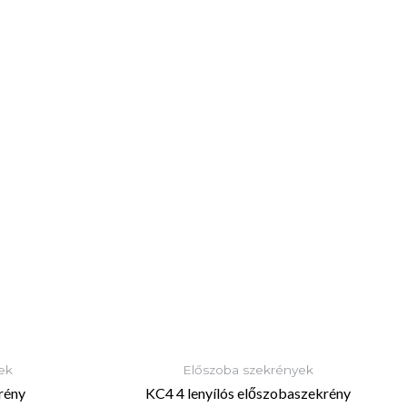
ek
Előszoba szekrények
rény
KC4 4 lenyílós előszobaszekrény