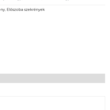
ény
,
Előszoba szekrények