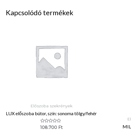
Kapcsolódó termékek
Előszoba szekrények
LUX előszoba bútor, szín: sonoma tölgy/fehér
E
MILO
Értékelés:
108.700
Ft
0