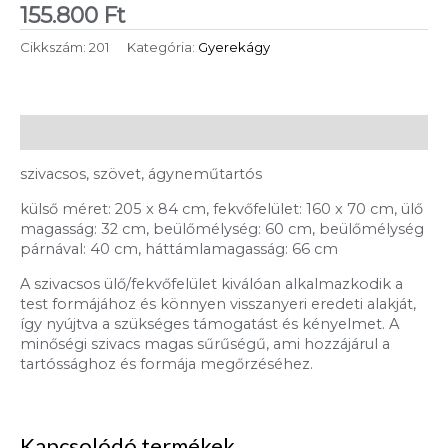
155.800
Ft
Cikkszám:
201
Kategória:
Gyerekágy
Leírás
szivacsos, szövet, ágyneműtartós
külső méret: 205 x 84 cm, fekvőfelület: 160 x 70 cm, ülő
magasság: 32 cm, beülőmélység: 60 cm, beülőmélység
párnával: 40 cm, háttámlamagasság: 66 cm
A szivacsos ülő/fekvőfelület kiválóan alkalmazkodik a
test formájához és könnyen visszanyeri eredeti alakját,
így nyújtva a szükséges támogatást és kényelmet. A
minőségi szivacs magas sűrűségű, ami hozzájárul a
tartóssághoz és formája megőrzéséhez.
Kapcsolódó termékek