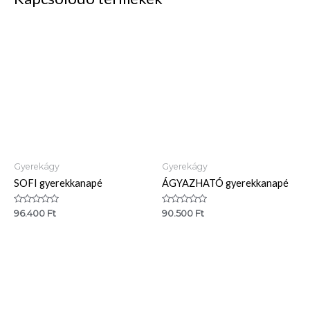
Gyerekágy
Gyerekágy
SOFI gyerekkanapé
ÁGYAZHATÓ gyerekkanapé
Értékelés:
Értékelés:
96.400
Ft
90.500
Ft
0
0
/
/
5
5