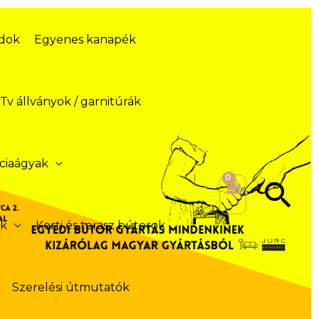
ódok
Egyenes kanapék
Tv állványok / garnitúrák
ciaágyak
Se
ek
Kerti és terasz bútorok
Szerelési útmutatók