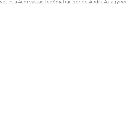
zövet és a 4cm vastag fedőmatrac gondoskodik. Az ágyne