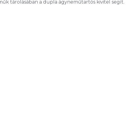
műk tárolásában a dupla ágyneműtartós kivitel segít.