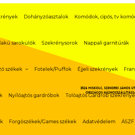
krények
Dohányzóasztalok
Komódok, cipős, tv kom
lakú sarokülők
Szekrénysorok
Nappali garnitúrák
ző székek
Fotelek/Puffok
Éjjeli szekrények
Fran
k
Nyílóajtós gardróbok
Tolóajtós Gardrób szekrény
ok
Forgószékek/Games székek
Adatvédelem
ÁSZF