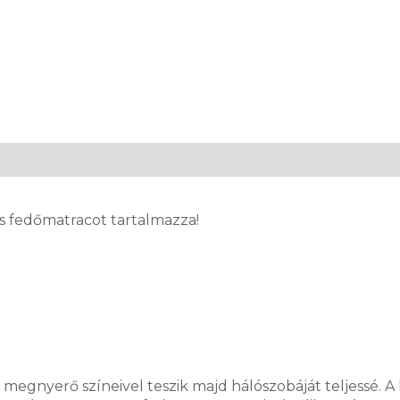
es fedőmatracot tartalmazza!
megnyerő színeivel teszik majd hálószobáját teljessé. A 