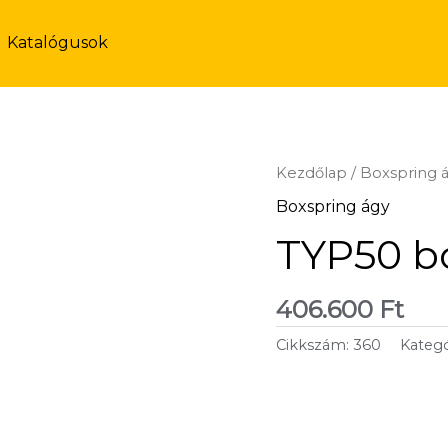
Katalógusok
Kezdőlap
/
Boxspring 
Boxspring ágy
TYP50 b
406.600
Ft
Cikkszám:
360
Kategó