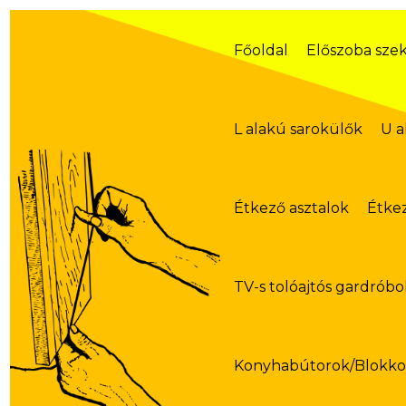
Skip
to
content
Főoldal
Előszoba sze
L alakú sarokülők
U a
Étkező asztalok
Étke
TV-s tolóajtós gardróbo
Konyhabútorok/Blokk