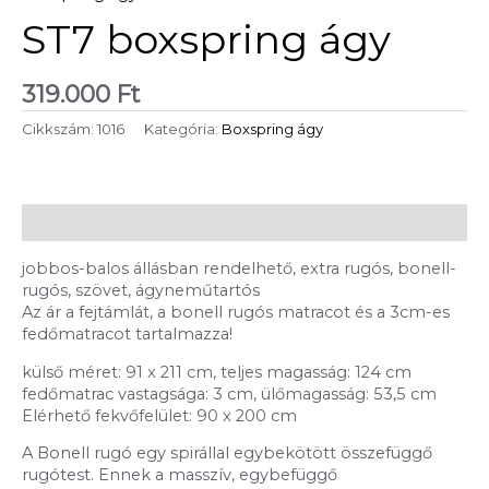
ST7 boxspring ágy
319.000
Ft
Cikkszám:
1016
Kategória:
Boxspring ágy
Leírás
jobbos-balos állásban rendelhető, extra rugós, bonell-
rugós, szövet, ágyneműtartós
Az ár a fejtámlát, a bonell rugós matracot és a 3cm-es
fedőmatracot tartalmazza!
külső méret: 91 x 211 cm, teljes magasság: 124 cm
fedőmatrac vastagsága: 3 cm, ülőmagasság: 53,5 cm
Elérhető fekvőfelület: 90 x 200 cm
A Bonell rugó egy spirállal egybekötött összefüggő
rugótest. Ennek a masszív, egybefüggő