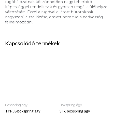
rugóhálózatnak köszönhetően nagy teherbíró
képességgel rendelkezik és gyorsan reagál a ülőhelyzet
változására. Ezzel a rugóval ellátott bútoroknak
nagyszerű a szellőzése, emiatt nem tud a nedvesség
felhalmozódni.
Kapcsolódó termékek
Boxspring ágy
Boxspring ágy
TYP58 boxspring ágy
ST6 boxspring ágy