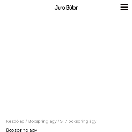
Skip
Juro Bútor
to
content
Kezdőlap
/
Boxspring ágy
/ ST7 boxspring ágy
Boxspring ágy