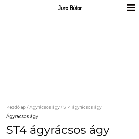
Skip
Juro Bútor
to
content
Kezdőlap
/
Ágyrácsos ágy
/ ST4 ágyrácsos ágy
Ágyrácsos ágy
ST4 ágyrácsos ágy