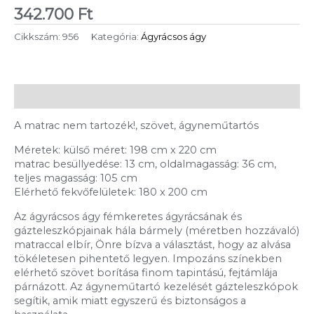
342.700
Ft
Cikkszám:
956
Kategória:
Ágyrácsos ágy
Leírás
A matrac nem tartozék!, szövet, ágyneműtartós
Méretek: külső méret: 198 cm x 220 cm
matrac besüllyedése: 13 cm, oldalmagasság: 36 cm,
teljes magasság: 105 cm
Elérhető fekvőfelületek: 180 x 200 cm
Az ágyrácsos ágy fémkeretes ágyrácsának és
gázteleszkópjainak hála bármely (méretben hozzávaló)
matraccal elbír, Önre bízva a választást, hogy az alvása
tökéletesen pihentető legyen. Impozáns színekben
elérhető szövet borítása finom tapintású, fejtámlája
párnázott. Az ágyneműtartó kezelését gázteleszkópok
segítik, amik miatt egyszerű és biztonságos a