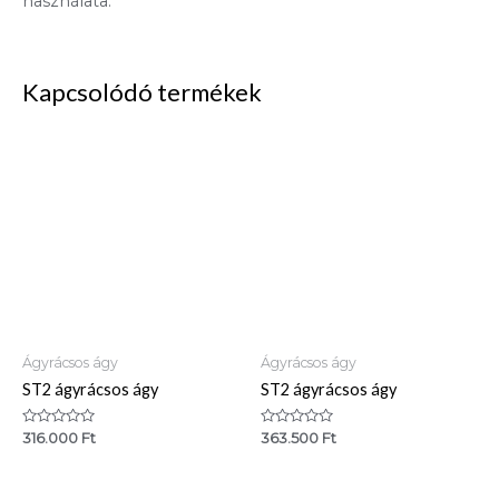
használata.
Kapcsolódó termékek
Ágyrácsos ágy
Ágyrácsos ágy
ST2 ágyrácsos ágy
ST2 ágyrácsos ágy
Értékelés:
Értékelés:
316.000
Ft
363.500
Ft
0
0
/
/
5
5