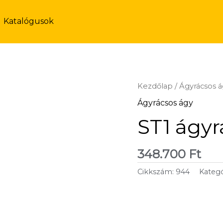
Katalógusok
Kezdőlap
/
Ágyrácsos 
Ágyrácsos ágy
ST1 ágyr
348.700
Ft
Cikkszám:
944
Kategó