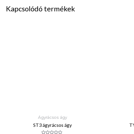
Kapcsolódó termékek
Ágyrácsos ágy
ST3 ágyrácsos ágy
TY