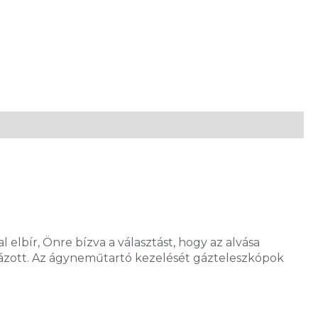
lbír, Önre bízva a választást, hogy az alvása
názott. Az ágyneműtartó kezelését gázteleszkópok