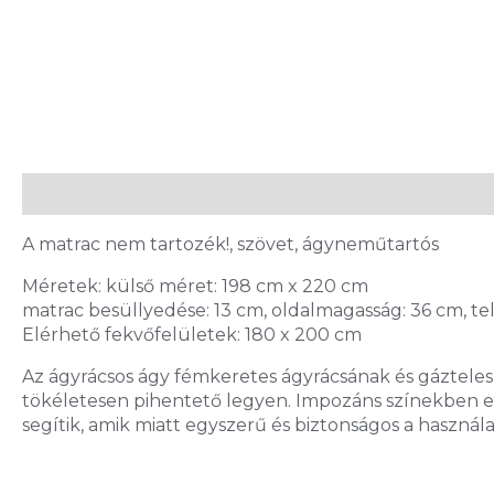
Leírás
A matrac nem tartozék!, szövet, ágyneműtartós
Méretek: külső méret: 198 cm x 220 cm
matrac besüllyedése: 13 cm, oldalmagasság: 36 cm, te
Elérhető fekvőfelületek: 180 x 200 cm
Az ágyrácsos ágy fémkeretes ágyrácsának és gáztelesz
tökéletesen pihentető legyen. Impozáns színekben el
segítik, amik miatt egyszerű és biztonságos a használa