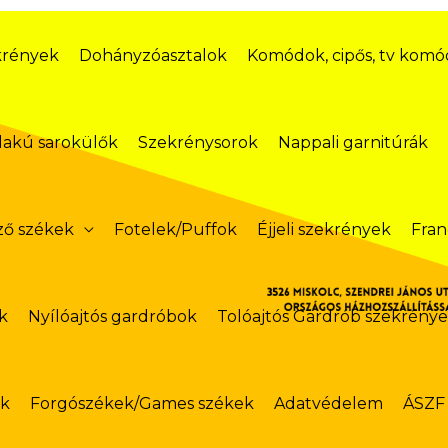
krények
Dohányzóasztalok
Komódok, cipős, tv kom
lakú sarokülők
Szekrénysorok
Nappali garnitúrák
ző székek
Fotelek/Puffok
Éjjeli szekrények
Fran
k
Nyílóajtós gardróbok
Tolóajtós Gardrób szekrény
ok
Forgószékek/Games székek
Adatvédelem
ÁSZF