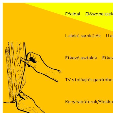
Skip
to
content
Főoldal
Előszoba sze
L alakú sarokülők
U a
Étkező asztalok
Étke
TV-s tolóajtós gardróbo
Konyhabútorok/Blokk