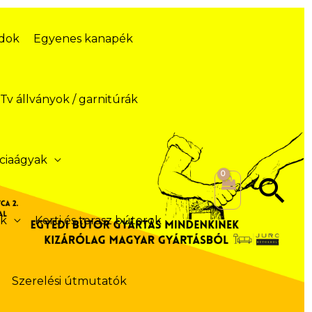
ódok
Egyenes kanapék
Tv állványok / garnitúrák
ciaágyak
Se
ek
Kerti és terasz bútorok
Szerelési útmutatók