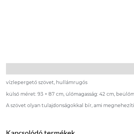
Leírás
vízlepergető szövet, hullámrugós
külső méret: 93 × 87 cm, ülőmagasság: 42 cm, beülőm
A szövet olyan tulajdonságokkal bír, ami megnehezíti 
Kapcsolódó termékek