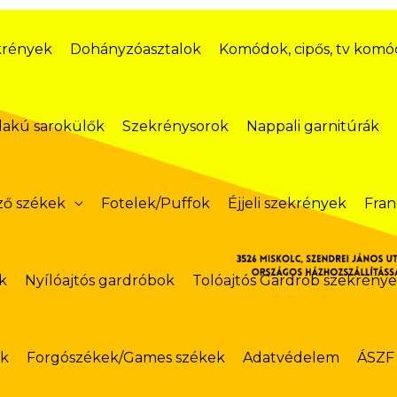
krények
Dohányzóasztalok
Komódok, cipős, tv kom
lakú sarokülők
Szekrénysorok
Nappali garnitúrák
ző székek
Fotelek/Puffok
Éjjeli szekrények
Fran
k
Nyílóajtós gardróbok
Tolóajtós Gardrób szekrény
ok
Forgószékek/Games székek
Adatvédelem
ÁSZF