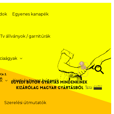
ódok
Egyenes kanapék
Tv állványok / garnitúrák
ciaágyak
Se
ek
Kerti és terasz bútorok
Szerelési útmutatók