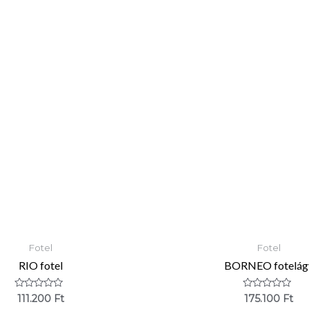
Fotel
Fotel
RIO fotel
BORNEO fotelág
Értékelés:
Értékelés:
111.200
Ft
175.100
Ft
0
0