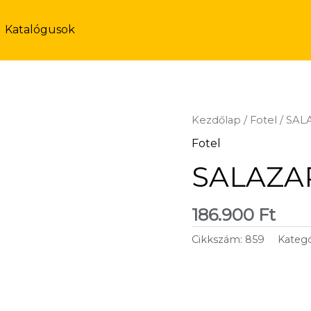
Katalógusok
Kezdőlap
/
Fotel
/ SAL
Fotel
SALAZAR
186.900
Ft
Cikkszám:
859
Kategó