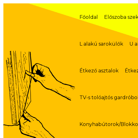
Skip
to
content
Főoldal
Előszoba sze
L alakú sarokülők
U a
Étkező asztalok
Étke
TV-s tolóajtós gardróbo
Konyhabútorok/Blokk