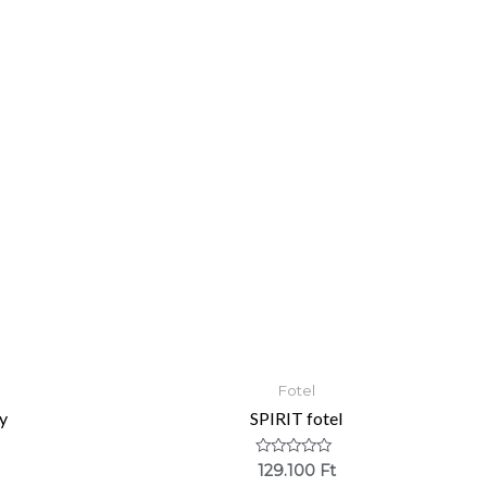
Fotel
y
SPIRIT fotel
Értékelés:
129.100
Ft
0