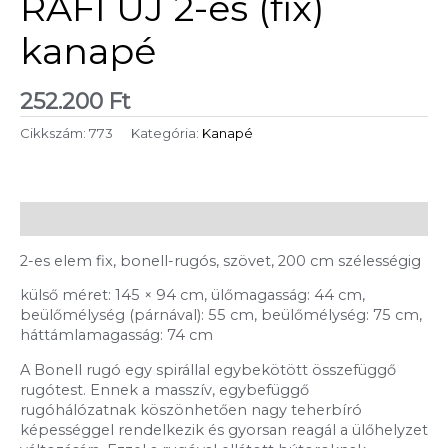
RAFI ÚJ 2-es (fix)
kanapé
252.200
Ft
Cikkszám:
773
Kategória:
Kanapé
Leírás
2-es elem fix, bonell-rugós, szövet, 200 cm szélességig
külső méret: 145 × 94 cm, ülőmagasság: 44 cm,
beülőmélység (párnával): 55 cm, beülőmélység: 75 cm,
háttámlamagasság: 74 cm
A Bonell rugó egy spirállal egybekötött összefüggő
rugótest. Ennek a masszív, egybefüggő
rugóhálózatnak köszönhetően nagy teherbíró
képességgel rendelkezik és gyorsan reagál a ülőhelyzet