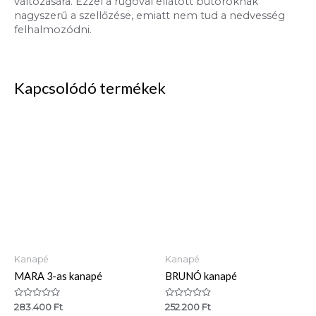
változására. Ezzel a rugóval ellátott bútoroknak
nagyszerű a szellőzése, emiatt nem tud a nedvesség
felhalmozódni.
Kapcsolódó termékek
Kanapé
Kanapé
MARA 3-as kanapé
BRUNÓ kanapé
Értékelés:
Értékelés:
283.400
Ft
252.200
Ft
0
0