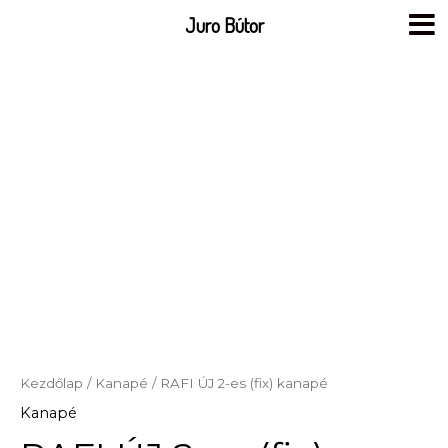
Skip
Juro Bútor
to
content
Kezdőlap
/
Kanapé
/ RAFI ÚJ 2-es (fix) kanapé
Kanapé