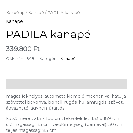
Kezdőlap
/
Kanapé
/ PADILA kanapé
Kanapé
PADILA kanapé
339.800
Ft
Cikkszám:
848
Kategória:
Kanapé
Leírás
magas fekhelyes, automata kiemelő mechanika, hátulja
szövettel bevonva, bonell-rugós, hullámrugós, szövet,
ágyazható, ágyneműtartós
külső méret: 213 × 100 cm, fekvőfelület: 153 x 189 cm,
ülőmagasság: 45 cm, beülőmélység (párnával): 50 cm,
teljes magasság: 83 cm