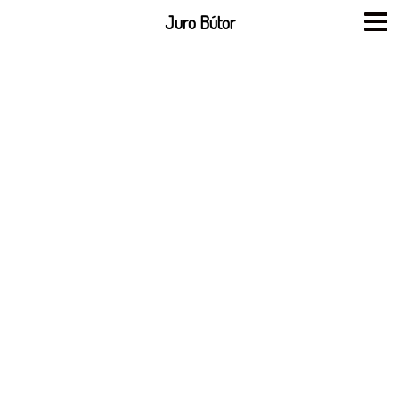
Skip
Juro Bútor
to
content